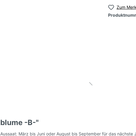
Zum Merk
Produktnum
samen, grün, klein-
Tomatensamen, grün,
roß
großfruchtig
samen, orange, klein-
Tomatensamen, orang
roß
großfruchtig
nsamen, mehrfarbig-
Tomatensamen, mehrf
t
geflammt
nsamen,
Tomatensamen, Roma
e/samtige Sorten
Kochtomaten
ltomaten)
nblume -B-"
samen, DDR - alte
Tomatensamen, Ampe
 Aussaat: März bis Juni oder August bis September für das nächste 