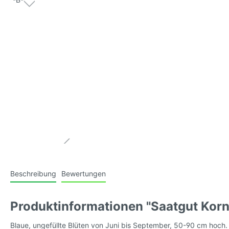
Tomatensamen, blau (Antho-
Tomaten
Tomaten)
mittelg
Tomatensamen, violett/purple
Tomaten
mittelg
Tomatensamen, schwarz/braun
Tomate
gestreif
Tomatensamen, weiss
Tomate
behaart
Beschreibung
Bewertungen
(Kusche
Produktinformationen "Saatgut Kor
Tomatensamen, wilde Sorten
Tomaten
Blaue, ungefüllte Blüten von Juni bis September, 50-90 cm hoch.