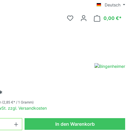
Deutsch
0,00 €*
ttelgroß
*
ittelgroß
mm
(2,85 €* / 1 Gramm)
MwSt. zzgl. Versandkosten
osa,
In den Warenkorb