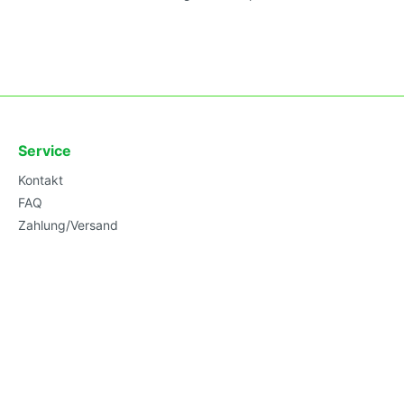
 Ostalgie
rhof's Tomatenzucht *
Service
Kontakt
FAQ
Zahlung/Versand