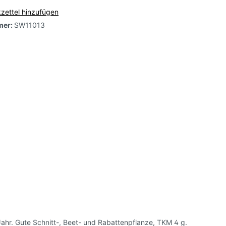
zettel hinzufügen
mer:
SW11013
e,
arbig-
-
l
Jahr. Gute Schnitt-, Beet- und Rabattenpflanze, TKM 4 g.