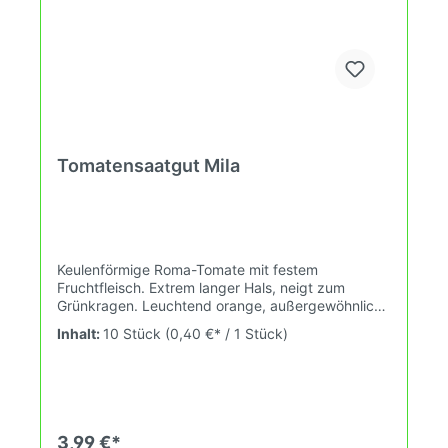
Tomatensaatgut Mila
Keulenförmige Roma-Tomate mit festem
Fruchtfleisch. Extrem langer Hals, neigt zum
Grünkragen. Leuchtend orange, außergewöhnliche
SorteWuchshöhe: 1,8m Früchte: orange 80-200g
Inhalt:
10 Stück
(0,40 €* / 1 Stück)
Das Tomatensaatgut wird ausdrücklich als
Sammelobjekt oder Zierpflanze verkauft.
Keimtemperatur zwischen 25°C und 28°C konstant
(Heizdecke). Durch unsere Erhaltungszüchtung
passen wir alte und neue Tomatensorten den sich
fortlaufend ändernden Wachstumsbedingungen
3,99 €*