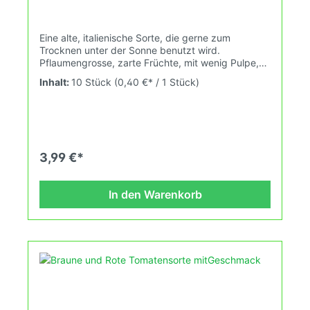
Eine alte, italienische Sorte, die gerne zum
Trocknen unter der Sonne benutzt wird.
Pflaumengrosse, zarte Früchte, mit wenig Pulpe,
wenig Samen und viel Fruchtfleisch.
Inhalt:
10 Stück
(0,40 €* / 1 Stück)
Wuchshöhe:1,6m Früchte: rot, 50-80g Das
Tomatensaatgut wird ausdrücklich als
Sammelobjekt oder Zierpflanze verkauft.
Keimtemperatur zwischen 25°C und 28°C konstant
(Heizdecke). Durch unsere Erhaltungszüchtung
passen wir alte und neue Tomatensorten den sich
3,99 €*
fortlaufend ändernden Wachstumsbedingungen
nach den Grundsätzen des Demeter Verbandes
an. Damit wird die Tomatenvielfalt gefördert die du
In den Warenkorb
in deinem Hausgarten, auf der Terasse oder auf
dem Balkon erleben kannst. Sachet de 15 graines
- Récolte 2021.