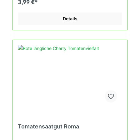
3,99 €*
fortlaufend ändernden Wachstumsbedingungen
nach den Grundsätzen des Demeter Verbandes
an. Damit wird die Tomatenvielfalt gefördert die du
Details
in deinem Hausgarten, auf der Terasse oder auf
dem Balkon erleben kannst.
Tomatensaatgut Roma