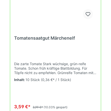
Tomatensaatgut Märchenelf
Die zarte Tomate Stark wüchsige, grün-reife
Tomate. Schon früh kräftige Blattbildung. Für
Töpfe nicht zu empfehlen. Grünreife Tomaten mit
grünen Streifen. Oval- spitz zulaufend, optimale
Inhalt:
10 Stück
(0,36 €* / 1 Stück)
Salattomaten-Grösse. Cremig-weiches,
unglaublich zartes Fruchtfleisch. Wenig Säure und
doch ein tolles Aroma zeichnet diese Frucht aus.
Ein Profikoch antwortete auf meine Frage welches
seine Lieblingstomate ist: Natürlich die Märchenelf
:) Grösse: 2,1m Fruchtgewicht: 80-160g Rispe:
3,59 €*
3,99 €*
(10.03% gespart)
Fischgräte Internodien: 21-23cm Fruchtform: Oval,