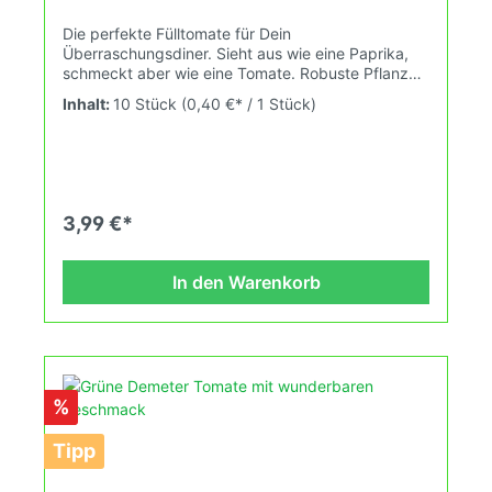
Die perfekte Fülltomate für Dein
Überraschungsdiner. Sieht aus wie eine Paprika,
schmeckt aber wie eine Tomate. Robuste Pflanze,
üppiger Wuchs. Guter Ertrag. Wuchshöhe bei
Inhalt:
10 Stück
(0,40 €* / 1 Stück)
erster Fruchtreife: 2,0mFruchtgewicht: 100-
250gDas Tomatensaatgut wird ausdrücklich als
Sammelobjekt oder Zierpflanze verkauft.
Keimtemperatur zwischen 25°C und 29°C konstant
(Heizdecke). Durch unsere Erhaltungszüchtung
passen wir alte und neue Tomatensorten den sich
3,99 €*
fortlaufend ändernden Wachstumsbedingungen
nach den Grundsätzen des Demeter Verbandes
an. Damit wird die Tomatenvielfalt gefördert
In den Warenkorb
welche du in Deinem Hausgarten oder auf Deinem
Balkon erleben kannst.
%
Tipp