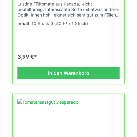
Lustige Fülltomate aus Kanada, leicht
beutelförmig. Interessante Sorte mit etwas anderer
Optik. Innen hohl, eignet sich sehr gut zum Füllen.
Wuchshöhe: 1,8m Früchte: rot, paprikaförmig,
Inhalt:
10 Stück
(0,40 €* / 1 Stück)
gerippt, 80-190gDas Tomatensaatgut wird
ausdrücklich als Sammelobjekt oder Zierpflanze
verkauft. Keimtemperatur zwischen 25°C und
28°C konstant (Heizdecke). Durch unsere
Erhaltungszüchtung passen wir alte und neue
Tomatensorten den sich fortlaufend ändernden
3,99 €*
Wachstumsbedingungen nach den Grundsätzen
des Demeter Verbandes an. Damit wird die
Tomatenvielfalt gefördert welche du in deinem
In den Warenkorb
Hausgarten oder Balkon erleben kannst.