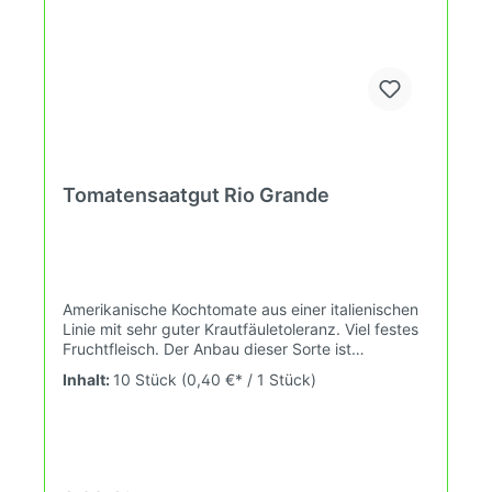
Tomatensaatgut Rio Grande
Amerikanische Kochtomate aus einer italienischen
Linie mit sehr guter Krautfäuletoleranz. Viel festes
Fruchtfleisch. Der Anbau dieser Sorte ist
besonders gut für sonnige, warme Lagen.
Inhalt:
10 Stück
(0,40 €* / 1 Stück)
Wuchshöhe: 1,5m Früchte: rot, oval, 60-90g Das
Tomatensaatgut wird ausdrücklich als
Sammelobjekt oder Zierpflanze verkauft.
Keimtemperatur zwischen 25°C und 28°C konstant
(Heizdecke). Durch unsere Erhaltungszüchtung
passen wir alte und neue Tomatensorten den sich