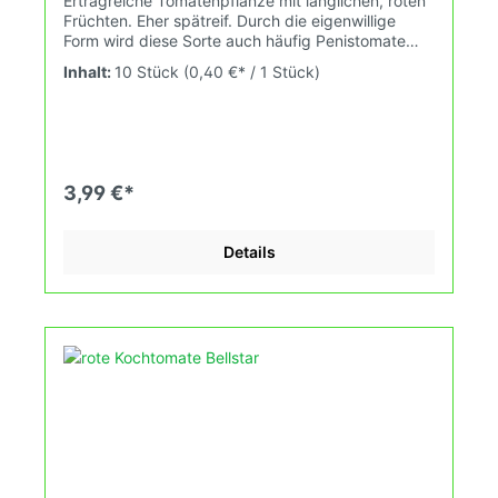
Ertragreiche Tomatenpflanze mit länglichen, roten
Früchten. Eher spätreif. Durch die eigenwillige
Form wird diese Sorte auch häufig Penistomate
genannt. Wuchshöhe: 1,9m Früchte: rot,
Inhalt:
10 Stück
(0,40 €* / 1 Stück)
walzenförmig mit Schlitz, 60-120gDas
Tomatensaatgut wird ausdrücklich als
Sammelobjekt oder Zierpflanze verkauft.
Keimtemperatur zwischen 25°C und 28°C konstant
(Heizdecke). Durch unsere Erhaltungszüchtung
passen wir alte und neue Tomatensorten den sich
3,99 €*
fortlaufend ändernden Wachstumsbedingungen
nach den Grundsätzen des Demeter Verbandes
an. Damit wird die Tomatenvielfalt gefördert
Details
welche du in deinem Hausgarten oder Balkon
erleben kannst.