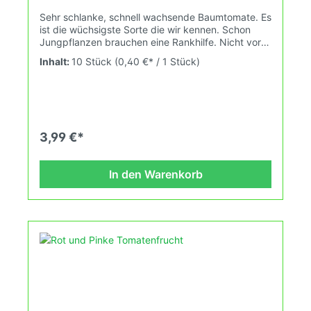
Sehr schlanke, schnell wachsende Baumtomate. Es
ist die wüchsigste Sorte die wir kennen. Schon
Jungpflanzen brauchen eine Rankhilfe. Nicht vor
Mitte/Ende März aussäen! Unter guten
Inhalt:
10 Stück
(0,40 €* / 1 Stück)
Bedingungen locker über 8m! Am besten lässt du
sie ab 2m waagerecht weiter wachsen. Für den
üppigen Wuchs allerdings ein normaler Ertrag.
Dafür ist die Pflanze sehr robust. Mal was
anderes. "Baumtomate." Natürlich ist die
Himmelstürmer keine Baumtomate. Eine
3,99 €*
Baumtomate ist eine Tamarillo. Mehrjährig. Die
Tamarillo ist eine interssante Frucht. Schmeckt wie
eine Mischung aus Tomate und Mango.
In den Warenkorb
Wahrscheinlich wird die Sorte Himmelstürmer so
genannt weil sie sehr schnell wächst :)
Wuchshöhe/Wuchslänge: über 4m, Wahnsinn...
Früchte: rot, länglich mit feiner Spitze, 50-
120gDas Tomatensaatgut wird ausdrücklich als
Sammelobjekt oder Zierpflanze verkauft.
Keimtemperatur zwischen 25°C und 28°C konstant
(Heizdecke). Durch unsere Erhaltungszüchtung
passen wir alte und neue Tomatensorten den sich
fortlaufend ändernden Wachstumsbedingungen
nach den Grundsätzen des Demeter Verbandes