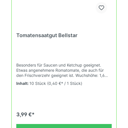
Tomatensaatgut Bellstar
Besonders für Saucen und Ketchup geeignet.
Etwas angenehmere Romatomate, die auch für
den Frischverzehr geeignet ist. Wuchshöhe: 1,6
Früchte: 60-100g Das Tomatensaatgut wird
Inhalt:
10 Stück
(0,40 €* / 1 Stück)
ausdrücklich als Sammelobjekt oder Zierpflanze
verkauft. Keimtemperatur zwischen 25°C und
28°C konstant (Heizdecke).Durch unsere
Erhaltungszüchtung passen wir alte und neue
Tomatensorten den sich fortlaufend ändernden
Wachstumsbedingungen nach den Grundsätzen
3,99 €*
des Demeter Verbandes an. Damit wird die
Tomatenvielfalt gefördert die du in deinem
Hausgarten, auf der Terrasse oder auf dem Balkon