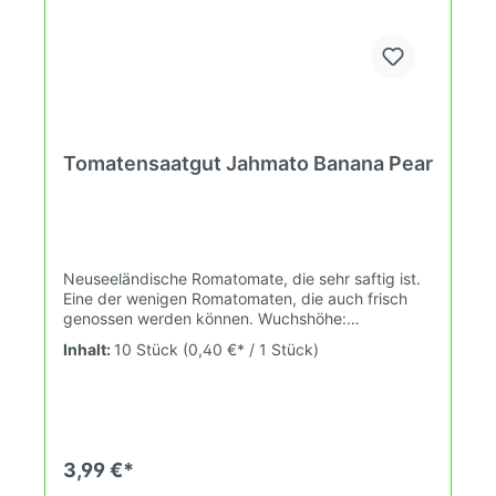
an. Damit wird die Tomatenvielfalt gefördert die du
in deinem Hausgarten, auf der Terasse oder auf
dem Balkon erleben kannst.
Tomatensaatgut Jahmato Banana Pear
Neuseeländische Romatomate, die sehr saftig ist.
Eine der wenigen Romatomaten, die auch frisch
genossen werden können. Wuchshöhe:
1,9mGebrauch: Antipasti, Suppe, zum Kochen, für
Inhalt:
10 Stück
(0,40 €* / 1 Stück)
Aufläufe, Saucen, Sugo, Salat Das Tomatensaatgut
wird ausdrücklich als Sammelobjekt oder
Zierpflanze verkauft. Keimtemperatur zwischen
25°C und 28°C konstant (Heizdecke). Durch
unsere Erhaltungszüchtung passen wir alte und
neue Tomatensorten den sich fortlaufend
3,99 €*
ändernden Wachstumsbedingungen nach den