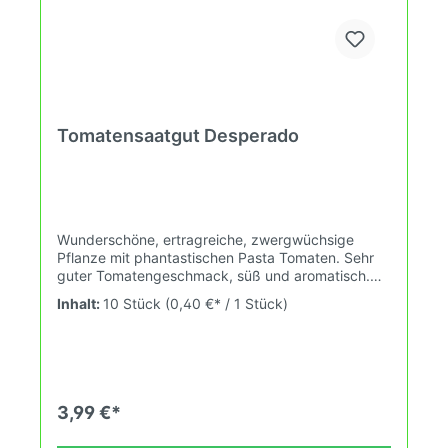
Tomatensaatgut Desperado
Wunderschöne, ertragreiche, zwergwüchsige
Pflanze mit phantastischen Pasta Tomaten. Sehr
guter Tomatengeschmack, süß und aromatisch.
Unregelmäßige Formen, länglich. Empfehlenswert
Inhalt:
10 Stück
(0,40 €* / 1 Stück)
für kleine Gärten oder Töpfe. Die Sorte kommt von
Blane Horton, Jackson, USA.Wuchshöhe: 0,8m
Früchte: pink, 50-120g Das Tomatensaatgut wird
ausdrücklich als Sammelobjekt oder Zierpflanze
verkauft. Keimtemperatur zwischen 25°C und
28°C konstant (Heizdecke). Durch unsere
3,99 €*
Erhaltungszüchtung passen wir alte und neue
Tomatensorten den sich fortlaufend ändernden