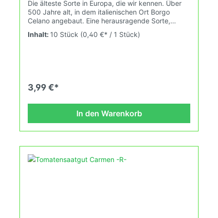
Die älteste Sorte in Europa, die wir kennen. Über
500 Jahre alt, in dem italienischen Ort Borgo
Celano angebaut. Eine herausragende Sorte,
perfekt für die Verarbeitung. Sehr ertragreiche
Inhalt:
10 Stück
(0,40 €* / 1 Stück)
Pflanze. Sie ist auch äußerst robust gegen
Krautfäule, ein Grund vielleicht warum wir sie
immer noch anbieten können :) Wuchshöhe: 2,1m
Früchte: rot, oval mit ausgeprägter Spitze, 25-
45gDas Tomatensaatgut wird ausdrücklich als
Sammelobjekt oder Zierpflanze verkauft.
3,99 €*
Keimtemperatur zwischen 25°C und 28°C konstant
(Heizdecke). Durch unsere Erhaltungszüchtung
passen wir alte und neue Tomatensorten den sich
In den Warenkorb
fortlaufend ändernden Wachstumsbedingungen
nach den Grundsätzen des Demeter Verbandes
an. Damit wird die Tomatenvielfalt gefördert die du
in deinem Hausgarten, auf der Terasse oder auf
dem Balkon erleben kannst.