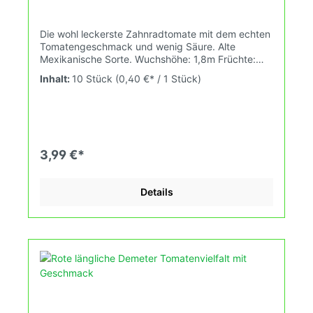
Die wohl leckerste Zahnradtomate mit dem echten
Tomatengeschmack und wenig Säure. Alte
Mexikanische Sorte. Wuchshöhe: 1,8m Früchte:
rosarot, stark gerippt, 90-200gDas
Inhalt:
10 Stück
(0,40 €* / 1 Stück)
Tomatensaatgut wird ausdrücklich als
Sammelobjekt oder Zierpflanze verkauft.
Keimtemperatur zwischen 25°C und 28°C konstant
(Heizdecke). Durch unsere Erhaltungszüchtung
passen wir alte und neue Tomatensorten den sich
fortlaufend ändernden Wachstumsbedingungen
3,99 €*
nach den Grundsätzen des Demeter Verbandes
an. Damit wird die Tomatenvielfalt gefördert
welche du in deinem Hausgarten oder Balkon
Details
erleben kannst.