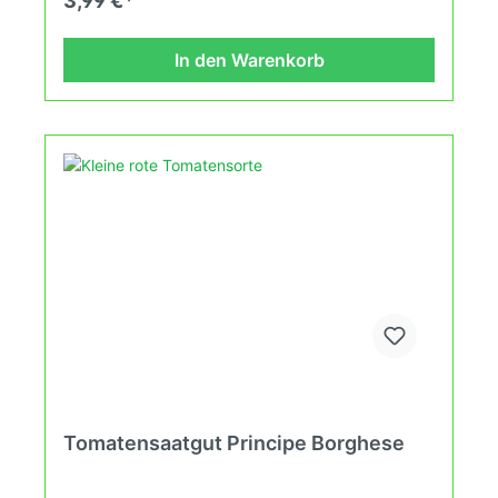
3,99 €*
Wachstumsbedingungen nach den Grundsätzen
des Demeter Verbandes an. Damit wird die
Tomatenvielfalt gefördert die du in deinem
In den Warenkorb
Hausgarten, auf der Terasse oder auf dem Balkon
erleben kannst.
Tomatensaatgut Principe Borghese