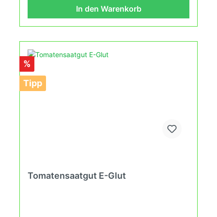
Wachstumsbedingungen nach den Grundsätzen
In den Warenkorb
des Demeter Verbandes an. Damit wird die
Tomatenvielfalt gefördert die du in deinem
Hausgarten, auf der Terasse oder auf dem Balkon
erleben kannst.
%
Tipp
Tomatensaatgut E-Glut