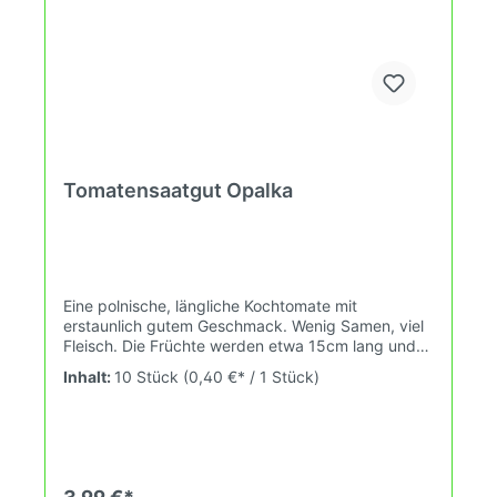
Tomatensaatgut Opalka
Eine polnische, längliche Kochtomate mit
erstaunlich gutem Geschmack. Wenig Samen, viel
Fleisch. Die Früchte werden etwa 15cm lang und
7,5cm weit. Wuchshöhe: 1,8m Früchte: rot,
Inhalt:
10 Stück
(0,40 €* / 1 Stück)
länglich, 80-160g Das Tomatensaatgut wird
ausdrücklich als Sammelobjekt oder Zierpflanze
verkauft. Keimtemperatur zwischen 25°C und
28°C konstant (Heizdecke). Durch unsere
Erhaltungszüchtung passen wir alte und neue
Tomatensorten den sich fortlaufend ändernden