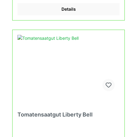
Grundsätzen des Demeter Verbandes an. Damit
wird die Tomatenvielfalt gefördert die du in deinem
Details
Gewächshaus, Hausgarten, auf der Terasse oder
auf dem Balkon erleben kannst.
Tomatensaatgut Liberty Bell