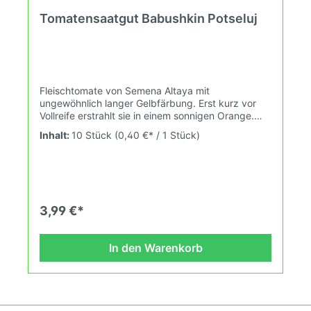
Tomatensaatgut Babushkin Potseluj
Fleischtomate von Semena Altaya mit
ungewöhnlich langer Gelbfärbung. Erst kurz vor
Vollreife erstrahlt sie in einem sonnigen Orange.
Das hilft dir bei der Auswahl: Ernte gelb für
Inhalt:
10 Stück
(0,40 €* / 1 Stück)
knackig-bissfest, oder ernte orange für cremig-
weich. Du hast die Wahl :) Wuchshöhe: 1,8m
Früchte: 250-400g Das Tomatensaatgut wird
ausdrücklich als Sammelobjekt oder Zierpflanze
verkauft. Keimtemperatur zwischen 25°C und
28°C konstant (Heizdecke). Durch unsere
3,99 €*
Erhaltungszüchtung passen wir alte und neue
Tomatensorten den sich fortlaufend ändernden
Wachstumsbedingungen nach den Grundsätzen
In den Warenkorb
des Demeter Verbandes an. Damit wird die
Tomatenvielfalt gefördert die du in deinem
Hausgarten, auf der Terasse oder auf dem Balkon
erleben kannst.