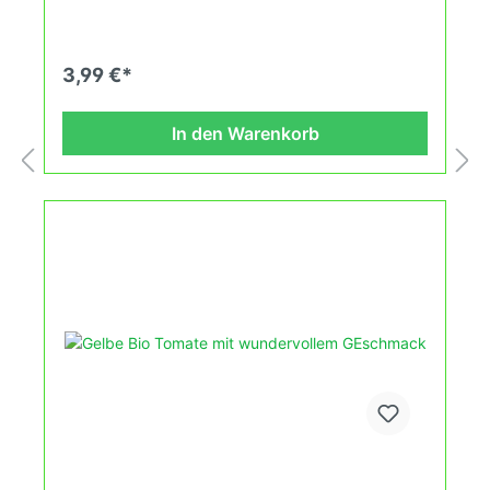
Zierpflanze verkauft. Keimtemperatur zwischen
25°C und 28°C konstant (Heizdecke). Durch
unsere Erhaltungszüchtung passen wir alte und
neue Tomatensorten den sich fortlaufend
3,99 €*
ändernden Wachstumsbedingungen nach den
Grundsätzen des Demeter Verbandes an. Damit
wird die Tomatenvielfalt gefördert die du in deinem
In den Warenkorb
Hausgarten, auf der Terasse oder auf dem Balkon
erleben kannst.