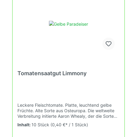
Tomatensaatgut Limmony
Leckere Fleischtomate. Platte, leuchtend gelbe
Früchte. Alte Sorte aus Osteuropa. Die weltweite
Verbreitung initierte Aaron Whealy, der die Sorte
von Craig LeHollier bekommen hatte. Wuchshöhe:
Inhalt:
10 Stück
(0,40 €* / 1 Stück)
2,0m Früchte: gelb 150-250g Das Tomatensaatgut
wird ausdrücklich als Sammelobjekt oder