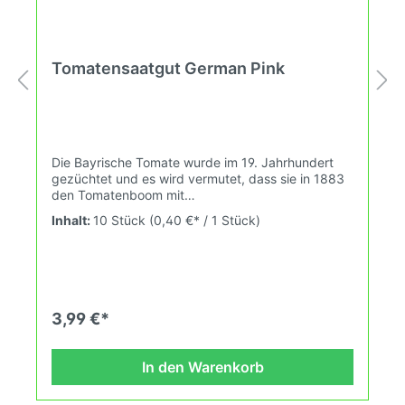
Tomatensaatgut German Pink
Die Bayrische Tomate wurde im 19. Jahrhundert
gezüchtet und es wird vermutet, dass sie in 1883
den Tomatenboom mit
samenechten/selbstbestäubten Sorten in den USA
Inhalt:
10 Stück
(0,40 €* / 1 Stück)
ausgelöst hat. Eine alte, deutsche Sorte mit
Geschichte. An dieser Stelle brauchen wir wohl
nicht zu erwähnen, dass auch der Geschmack
einzigartig ist. Sie hat auf der anderen Seite des
Ozeans viele Preise gewonnen. Wuchshöhe: 2,0m
Früchte: rosé, rund gerippt, 200-400g Das
3,99 €*
Tomatensaatgut wird ausdrücklich als
Sammelobjekt oder Zierpflanze verkauft.
Keimtemperatur zwischen 25°C und 28°C konstant
In den Warenkorb
(Heizdecke). Durch unsere Erhaltungszüchtung
passen wir alte und neue Tomatensorten den sich