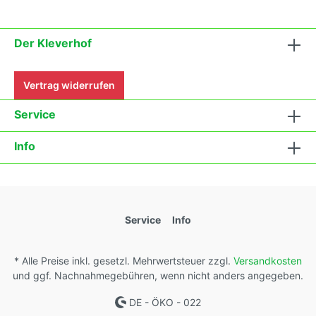
fortlaufend ändernden Wachstumsbedingungen
nach den Grundsätzen des Demeter Verbandes
an. Damit wird die Tomatenvielfalt gefördert die du
in deinem Gewächshaus, Hausgarten, auf der
Der Kleverhof
Terasse oder auf dem Balkon erleben kannst.
Vertrag widerrufen
Service
Info
Service
Info
* Alle Preise inkl. gesetzl. Mehrwertsteuer zzgl.
Versandkosten
und ggf. Nachnahmegebühren, wenn nicht anders angegeben.
DE - ÖKO - 022