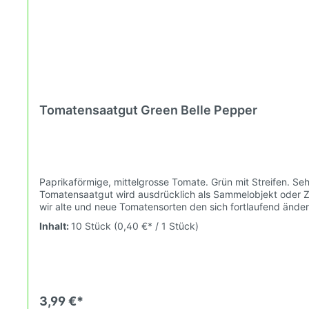
Tomatensaatgut Green Belle Pepper
Paprikaförmige, mittelgrosse Tomate. Grün mit Streifen. Sehr lecker, sehr schön. Sa
Tomatensaatgut wird ausdrücklich als Sammelobjekt oder Z
wir alte und neue Tomatensorten den sich fortlaufend än
welche du in Deinem Hausgarten oder auf Deinem Balkon er
Inhalt:
10 Stück
(0,40 €* / 1 Stück)
3,99 €*