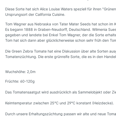
Sorten,
Diese Sorte hat sich Alice Louise Waters speziell für ihren "Grün
Ursprungsort der California Cuisine.
Tomatensamen, kleinwüchsig
* Kleve
Tom Wagner aus Nebraska von Tater Mater Seeds hat schon im K
Es begann 1888 in Graben-Neudorff, Deutschland. Wilmenia Suess 
gegeben und landete bei Enkel Tom Wagner, der die Sorte erhalte
Tom hat sich dann aber glücklicherweise schon sehr früh den T
Die Green Zebra Tomate hat eine Diskussion über alte Sorten ausgel
Tomatenzüchtung. Die erste grünreife Sorte, die es in den Handel
Wuchshöhe: 2,0m
Früchte: 60-120g
Das Tomatensaatgut wird ausdrücklich als Sammelobjekt oder Zie
Keimtemperatur zwischen 25°C und 29°C konstant (Heizdecke).
Durch unsere Erhaltungszüchtung passen wir alte und neue Tom