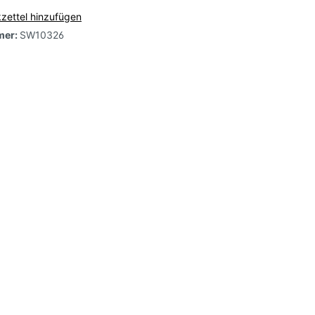
zettel hinzufügen
mer:
SW10326
e,
arbig-
-
l