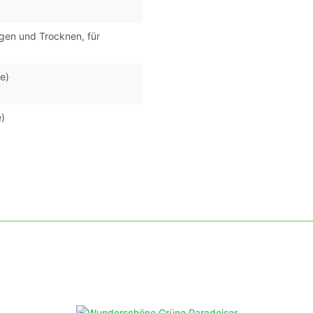
egen und Trocknen
, für
fe)
e)