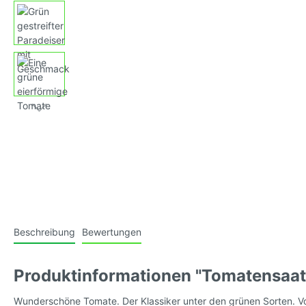
Tomatensamen, blau (Antho-
Tomaten
Tomaten)
mittelg
Tomatensamen, violett/purple
Tomaten
mittelg
Tomatensamen, schwarz/braun
Tomate
gestreif
Tomatensamen, weiss
Tomate
behaart
Beschreibung
Bewertungen
(Kusche
Produktinformationen "Tomatensaat
Tomatensamen, wilde Sorten
Tomaten
Wunderschöne Tomate. Der Klassiker unter den grünen Sorten. V