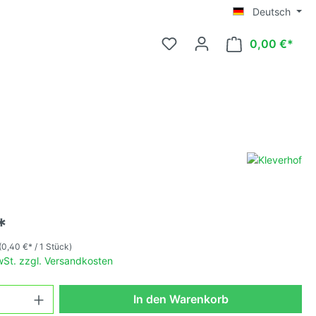
Deutsch
0,00 €*
ttelgroß
*
ittelgroß
(0,40 €* / 1 Stück)
MwSt. zzgl. Versandkosten
osa,
In den Warenkorb