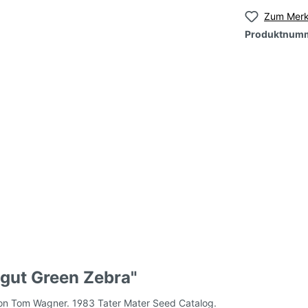
Zum Merk
Produktnum
samen, grün, klein-
Tomatensamen, grün,
roß
großfruchtig
samen, orange, klein-
Tomatensamen, orang
roß
großfruchtig
nsamen, mehrfarbig-
Tomatensamen, mehrf
t
geflammt
nsamen,
Tomatensamen, Roma
e/samtige Sorten
Kochtomaten
ltomaten)
gut Green Zebra"
samen, DDR - alte
Tomatensamen, Ampe
on Tom Wagner. 1983 Tater Mater Seed Catalog.