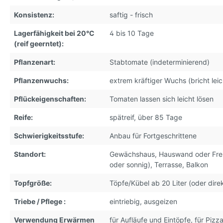
Konsistenz:
saftig - frisch
Lagerfähigkeit bei 20°C
4 bis 10 Tage
(reif geerntet):
Pflanzenart:
Stabtomate (indeterminierend)
Pflanzenwuchs:
extrem kräftiger Wuchs (bricht leic
Pflückeigenschaften:
Tomaten lassen sich leicht lösen
Reife:
spätreif, über 85 Tage
Schwierigkeitsstufe:
Anbau für Fortgeschrittene
Standort:
Gewächshaus
, Hauswand oder Fre
oder sonnig)
, Terrasse
, Balkon
Topfgröße:
Töpfe/Kübel ab 20 Liter (oder dire
Triebe / Pflege :
eintriebig, ausgeizen
Verwendung Erwärmen
für Aufläufe und Eintöpfe
, für Pizz