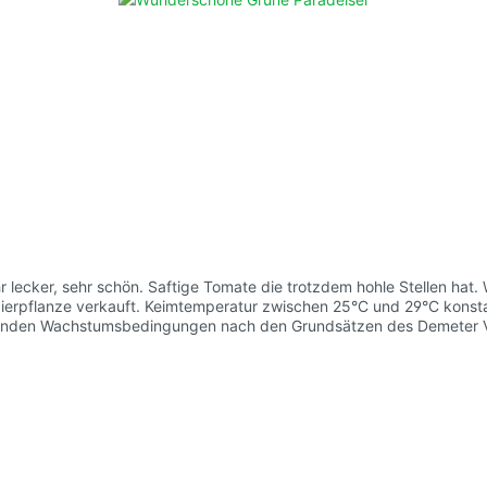
ftige Tomate die trotzdem hohle Stellen hat. Wuchshöhe: 2,0m Früchte: grün gestreift 80-120g Das
ierpflanze verkauft. Keimtemperatur zwischen 25°C und 29°C konst
dernden Wachstumsbedingungen nach den Grundsätzen des Demeter Ve
leben kannst.