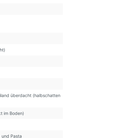
ht)
iland überdacht (halbschatten
kt im Boden)
a und Pasta