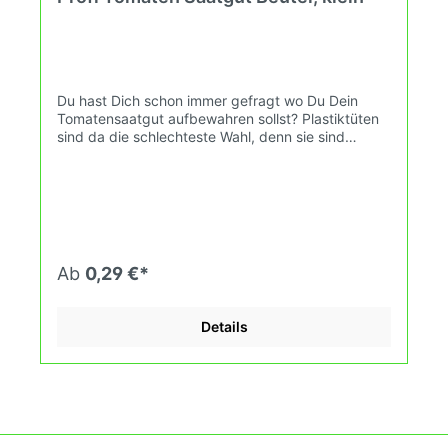
Du hast Dich schon immer gefragt wo Du Dein
Tomatensaatgut aufbewahren sollst? Plastiktüten
sind da die schlechteste Wahl, denn sie sind
lichtdurchlässig und können innen feucht werden.
Diese Tüte ist aus festem Papier. Das hier ist Deine
Tüte für Tomatensamen. Höhe: 100 mmBreite: 60
mmAuf der Vorderseite hast Du viel Platz für den
Sortenamen. Auf der Rückseite hast Du ein Feld für
Bemerkungen, z.B. Datum, Besonderheiten,
Beschreibung.Die Tüte ist natürlich mehrfach
Ab
0,29 €*
verwendbar. Wenn Du flexibel sein möchtest,
verwende einen Bleistift.
Details