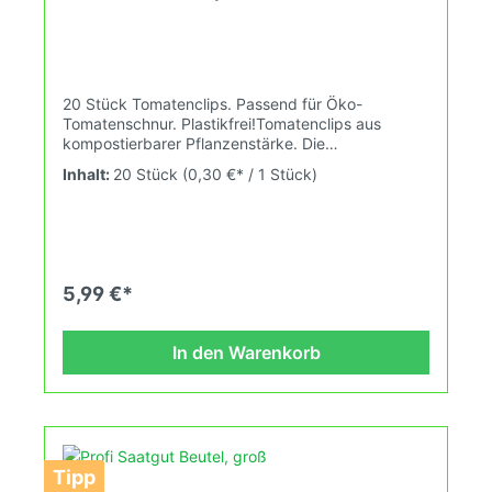
20 Stück Tomatenclips. Passend für Öko-
Tomatenschnur. Plastikfrei!Tomatenclips aus
kompostierbarer Pflanzenstärke. Die
abgerundeten Kanten können die Pflanze nicht
Inhalt:
20 Stück
(0,30 €* / 1 Stück)
verletzen. Belastbar bis 10 kg. Der Clip kann im
Kompost verrotten, bestenfalls in etwa 12 Wochen.
Er ist häckselbar und für Mensch und Tier
unbedenklich. Eine rückstandsfreie Verbrennung
ist auch möglich. Bei sorgsamer Anwendung auch
eine zweite Saison verwendbar.
5,99 €*
In den Warenkorb
Tipp