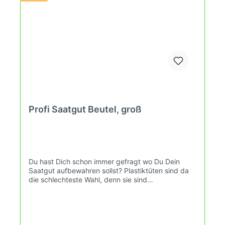
Profi Saatgut Beutel, groß
Du hast Dich schon immer gefragt wo Du Dein
Saatgut aufbewahren sollst? Plastiktüten sind da
die schlechteste Wahl, denn sie sind
lichtdurchlässig. Zudem kann es in einer
Plastiktüte feucht werden.Das hier ist Deine Tüte
für Saatgut. Sie besteht aus festem Papier. Die
große Tüte ist für alle Samen geeignet (ausser
vielleicht Avocado oder ähnlich). Lichtdicht.