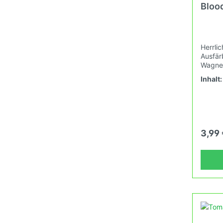
Bloo
Herrli
Ausfär
Wagner.
Geschm
Inhalt
Dein G
Frücht
innen 
Tomate
als Sa
verkauft. Keimtemperatu
3,99
25°C u
(Heizd
Erhalt
und ne
fortla
Wachs
Grunds
Verban
Tomate
deinem