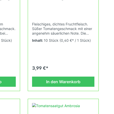
em
Fleischiges, dichtes Fruchtfleisch.
eschmack.
Süßer Tomatengeschmack mit einer
bei
angenehm säuerlichen Note. Die
, nach
Früchte reifen am Ende der Saison
1 Stück)
Inhalt:
10 Stück
(0,40 €* / 1 Stück)
uch
und sind lange haltbar.Allure ist eine
n USA und
sehr ungewöhnliche und seltene
 bei
Tomatensorte, die ursprünglich aus
Barbados, einem Inselstaat in den
00gDas
Kleinen Antillen der Westindischen
cklich
Inseln, stammt. In der Karibikregion
3,99 €*
pflanze
Amerikas und der östlichsten der
wischen
karibischen Inseln. Kompakte,
Pflanze mit dunkelgrünem, wolligem
b
In den Warenkorb
und buntem Laubwerk. Wuchshöhe:
wir alte
0,4m Früchte: violett 60-120g Das
n sich
Tomatensaatgut wird ausdrücklich
als Sammelobjekt oder Zierpflanze
ch den
verkauft. Keimtemperatur zwischen
25°C und 28°C konstant
ie
(Heizdecke). Durch unsere