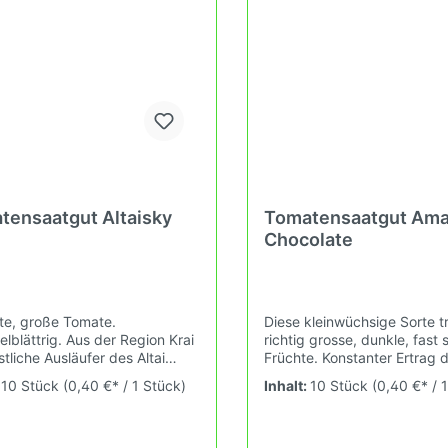
uf dem Balkon erleben kannst.
Tomatenvielfalt gefördert w
in Deinem Hausgarten oder 
Deinem Balkon erleben kann
tensaatgut Altaisky
Tomatensaatgut Am
Chocolate
te, große Tomate.
Diese kleinwüchsige Sorte t
elblättrig. Aus der Region Krai
richtig grosse, dunkle, fast
tliche Ausläufer des Altai
Früchte. Konstanter Ertrag 
es. Wuchshöhe: 1,8m Früchte:
komplette Ernteperiode. Ric
:
10 Stück
(0,40 €* / 1 Stück)
Inhalt:
10 Stück
(0,40 €* / 
aftig, gross 100-250g Das
leckere, fleischige Früchte. E
nsaatgut wird ausdrücklich
Sorte der Amish People. W
mmelobjekt oder Zierpflanze
1,3m Früchte: dunkelbraun/v
ft. Keimtemperatur zwischen
plattrund-gerippt, 150-25