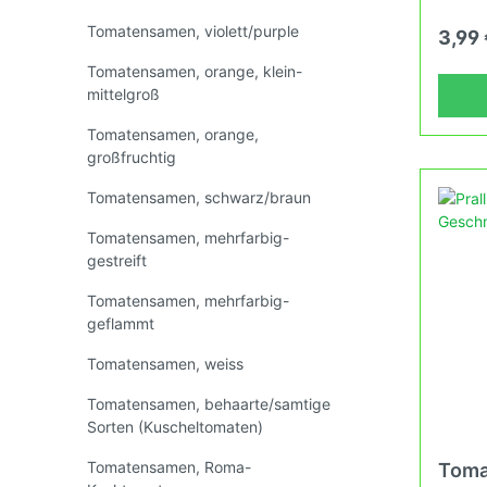
400gD
ausdrü
Tomatensamen, violett/purple
3,99
Tomatensamen, wilde Sorten
Tomaten
Zierpf
zwisch
Sorten,
Tomatensamen, orange, klein-
(Heizd
mittelgroß
Erhalt
und ne
Tomatensamen, orange,
Tomatensamen, kleinwüchsig
* Kleve
fortla
großfruchtig
Wachs
Grunds
Tomatensamen, schwarz/braun
Verban
Tomate
Tomatensamen, mehrfarbig-
in Dei
gestreift
Deinem
Tomatensamen, mehrfarbig-
geflammt
Tomatensamen, weiss
Tomatensamen, behaarte/samtige
Sorten (Kuscheltomaten)
Tomatensamen, Roma-
Toma