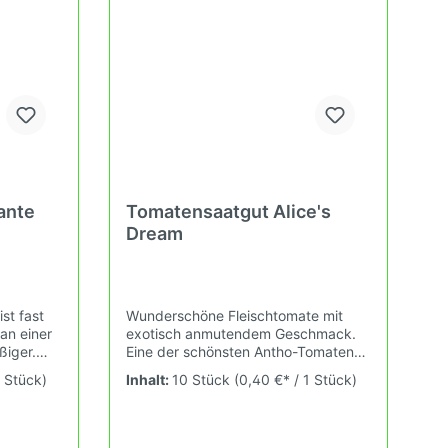
 Terasse
in deinem Hausgarten oder Balkon
n kannst.
erleben kannst.
ante
Tomatensaatgut Alice's
Dream
ist fast
Wunderschöne Fleischtomate mit
an einer
exotisch anmutendem Geschmack.
ßiger.
Eine der schönsten Antho-Tomaten
ischen
(Blaue Tomaten). Anthocyanin auf
1 Stück)
Inhalt:
10 Stück
(0,40 €* / 1 Stück)
t
Tomaten ist verantwortlich für die
50-100g
Pigmentierung der
sonnenzugewandten Seite der
ekt oder
Frucht, welche von hellblau über