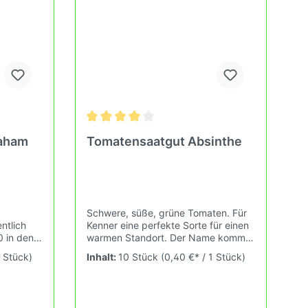
osa,
raham
Tomatensaatgut Absinthe
e,
arbig-
Schwere, süße, grüne Tomaten. Für
ntlich
Kenner eine perfekte Sorte für einen
 in den
warmen Standort. Der Name kommt
vom Absinth Geist Schnaps welcher
1 Stück)
Inhalt:
10 Stück
(0,40 €* / 1 Stück)
-
Das
ebenso wie Tomate diese herrlich
cklich
grüne Farbe hat. Wuchshöhe: 1,9m
pflanze
Früchte: grün, plattrund gerippt,
wischen
200-400g Das Tomatensaatgut wird