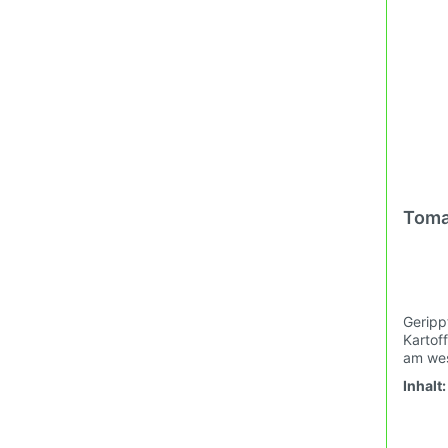
oder a
Toma
Geripp
Kartoff
am wes
Gebirg
Inhalt
rot, s
Tomate
als Sa
verkau