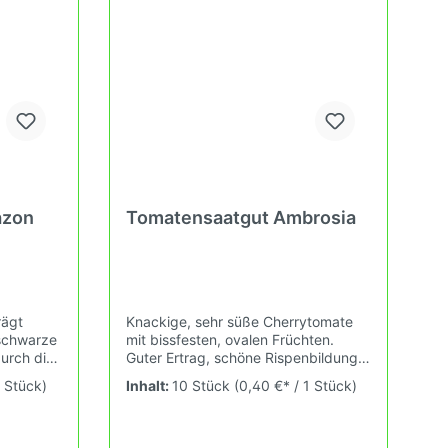
elche du
Erhaltungszüchtung passen wir alte
auf
und neue Tomatensorten den sich
st.
fortlaufend ändernden
Wachstumsbedingungen nach den
Grundsätzen des Demeter
Verbandes an. Damit wird die
Tomatenvielfalt gefördert die du in
deinem Hausgarten, auf der Terasse
oder auf dem Balkon erleben kannst.
azon
Tomatensaatgut Ambrosia
rägt
Knackige, sehr süße Cherrytomate
 schwarze
mit bissfesten, ovalen Früchten.
durch die
Guter Ertrag, schöne Rispenbildung,
htig
einfache Ernte. Eine sehr frühreife
1 Stück)
Inhalt:
10 Stück
(0,40 €* / 1 Stück)
ine tolle
Sorte!Wuchshöhe bei erster
uchshöhe:
Fruchtreife: 1,8mFruchtgewicht: 8-
iolett,
18gDas Tomatensaatgut wird
0gDas
ausdrücklich als Sammelobjekt oder