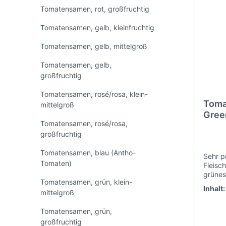
Tomatensamen, rot, großfruchtig
Tomatensamen, gelb,
Tomaten
Fruchtgemüse
Tomatensamen, gelb, kleinfruchtig
großfruchtig
klein-m
Tomatensamen, gelb, mittelgroß
Tomatensamen, blau (Antho-
Tomaten
Tomatensamen, gelb,
Tomaten)
mittelg
großfruchtig
Tomatensamen, rosé/rosa, klein-
Toma
Tomatensamen, violett/purple
Tomaten
mittelgroß
Gree
mittelg
Tomatensamen, rosé/rosa,
großfruchtig
Tomatensamen, schwarz/braun
Tomate
Tomatensamen, blau (Antho-
Sehr p
gestreif
Tomaten)
Fleisc
grünes
Tomatensamen, grün, klein-
Reife 
Inhalt
Tomatensamen, weiss
Tomate
mittelgroß
Sorte 
Flat R
behaart
Murdoc
Tomatensamen, grün,
(Kusche
Frucht
großfruchtig