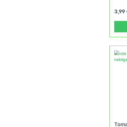
in dei
25°C u
erlebe
(Heizd
3,99
Erhalt
und ne
fortla
Wachs
Grunds
Verban
Tomate
in dei
erlebe
Toma