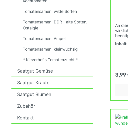
Kochtomaten
Tomatensamen, wilde Sorten
Tomatensamen, DDR - alte Sorten,
An die
Ostalgie
wirklic
benöti
Tomatensamen, Ampel
Die Pf
Inhalt
robust 
Tomatensamen, kleinwüchsig
spezie
sein. 
* Kleverhof's Tomatenzucht *
und E. 
Durchs
Saatgut Gemüse
Tagesb
3,99
(Tages
B1, et
Saatgut Kräuter
1.100μ
(Tages
Saatgut Blumen
B3, et
etwa: 
Zubehör
1.000 
6.000μ
Kontakt
(Tages
B7, et