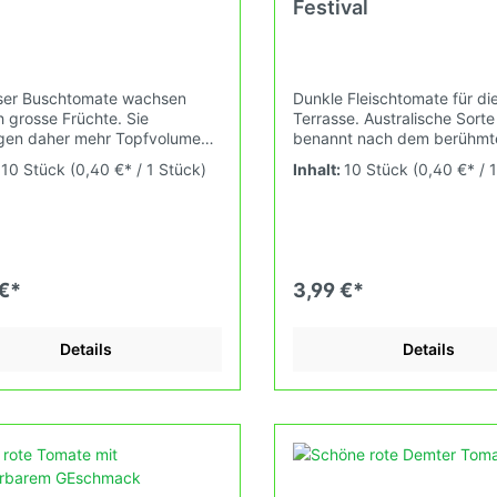
Festival
ser Buschtomate wachsen
Dunkle Fleischtomate für di
h grosse Früchte. Sie
Terrasse. Australische Sorte
gen daher mehr Topfvolumen.
benannt nach dem berühmt
lanzen aus den USA sind sehr
Multifunktionskomplex für 
:
10 Stück
(0,40 €* / 1 Stück)
Inhalt:
10 Stück
(0,40 €* / 
und ertragreich. Es soll eine
Kultur in Adelaide. Wuchshöhe: 1,2m
lle, vitaminreiche Züchtung
Früchte: braun mit feinen
Daher der Name. Vitamin A, C
dunkelgrünen Streifen und 
Hier die Werte für eine
plattrund-gerippt, 100-20
chnittstomate und den
Tomatensaatgut wird ausdrü
adarf:Vitamin A, etwa 200 μg
als Sammelobjekt oder Zier
 €*
3,99 €*
bedarf etwa: 1.000 μg)Vitamin
verkauft. Keimtemperatur z
wa 90 μg (Tagesbedarf etwa:
25°C und 28°C konstant
g)Vitamin B2, etwa 55 μg
(Heizdecke). Durch unsere
Details
Details
bedarf etwa: 1.300μg)Niacin
Erhaltungszüchtung passen 
wa 1.500 μg (Tagesbedarf
und neue Tomatensorten de
14.000μg)Vitamin B5, etwa
fortlaufend ändernden
μg (Tagesbedarf etwa:
Wachstumsbedingungen na
g)Vitamin B6, etwa 180 μg
Grundsätzen des Demeter
bedarf etwa: 1.300 μg)Vitamin
Verbandes an. Damit wird d
wa 6,0 μg (Tagesbedarf etwa:
Tomatenvielfalt gefördert di