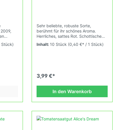
e
Sehr beliebte, robuste Sorte,
 2009,
berühmt für ihr schönes Aroma.
en
Herrliches, sattes Rot. Schottische
Kunst und
Tomate Anfang des 20.Jahrhunderts
1 Stück)
Inhalt:
10 Stück
(0,40 €* / 1 Stück)
gezüchtet. Der Namen bedeutet
"Elizabeth's Felsen" und ist benannt
Flecken,
nach der Insel Ailsa
0gDas
Craig.Wuchshöhe: 2,0mFrüchte: 30-
cklich
60g Das Tomatensaatgut wird
pflanze
ausdrücklich als Sammelobjekt oder
3,99 €*
wischen
Zierpflanze verkauft. Keimtemperatur
zwischen 25°C und 28°C konstant
(Heizdecke). Durch unsere
In den Warenkorb
wir alte
Erhaltungszüchtung passen wir alte
n sich
und neue Tomatensorten den sich
fortlaufend ändernden
ch den
Wachstumsbedingungen nach den
Grundsätzen des Demeter
ie
Verbandes an. Damit wird die
e du in
Tomatenvielfalt gefördert welche du