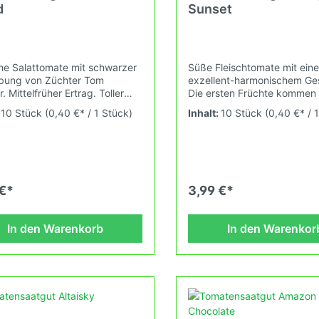
d
Sunset
che Salattomate mit schwarzer
Süße Fleischtomate mit ein
bung von Züchter Tom
exzellent-harmonischem G
 Mittelfrüher Ertrag. Toller
Die ersten Früchte kommen 
ack, ein echter Blickfang für
warmer Witterung sehr früh
:
10 Stück
(0,40 €* / 1 Stück)
Inhalt:
10 Stück
(0,40 €* / 
ewächshaus. Wuchshöhe: 1,9m
einer kurzen Pause dann a
e: Schwarz-Blau, unten und
weitere. Sie kommt aus de
rot, 42-92g Das
ist kältetolerant.Wuchshöhe
nsaatgut wird ausdrücklich
erster Fruchtreife:
mmelobjekt oder Zierpflanze
1,6mFruchtgewicht: 160-3
r zwischen
Tomatensaatgut wird ausdrü
 €*
3,99 €*
nd 28°C konstant
als Sammelobjekt oder Zier
ecke). Durch unsere
verkauft. Keimtemperatur z
ungszüchtung passen wir alte
25°C und 29°C konstant
In den Warenkorb
In den Warenkor
ue Tomatensorten den sich
(Heizdecke). Durch unsere
ufend ändernden
Erhaltungszüchtung passen 
tumsbedingungen nach den
und neue Tomatensorten de
ätzen des Demeter
fortlaufend ändernden
des an. Damit wird die
Wachstumsbedingungen na
nvielfalt gefördert die du in
Grundsätzen des Demeter
 Hausgarten, auf der Terasse
Verbandes an. Damit wird d