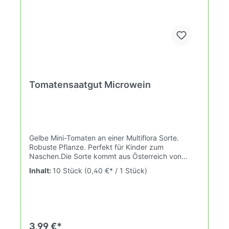
Tomatensaatgut Microwein
Gelbe Mini-Tomaten an einer Multiflora Sorte.
Robuste Pflanze. Perfekt für Kinder zum
Naschen.Die Sorte kommt aus Österreich von
Lukas Wallmann. Er vermarktet seine Tomaten
Inhalt:
10 Stück
(0,40 €* / 1 Stück)
unter seiner eigenen "Open Breeding" Lizenz. Es
ist eine Variation der internationalen "Open Source
Seeds" Initiative (GOSSI) unter der z.B. auch
unsere Kleverhof Sorten lizensiert sind. Die
Prinzipien von GOSSI sind:1. Jeder darf Open-
Source-Saatgut frei verwenden, d.h. anbauen,
3,99 €*