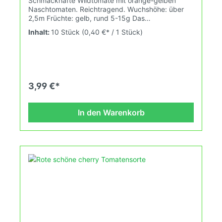
Schmackhafte Wildtomate mit orange-gelben
Naschtomaten. Reichtragend. Wuchshöhe: über
2,5m Früchte: gelb, rund 5-15g Das
Tomatensaatgut wird ausdrücklich als
Inhalt:
10 Stück
(0,40 €* / 1 Stück)
Sammelobjekt oder Zierpflanze verkauft.
Keimtemperatur zwischen 25°C und 28°C konstant
(Heizdecke). Durch unsere Erhaltungszüchtung
passen wir alte und neue Tomatensorten den sich
fortlaufend ändernden Wachstumsbedingungen
nach den Grundsätzen des Demeter Verbandes
3,99 €*
an. Damit wird die Tomatenvielfalt gefördert
welche du in deinem Hausgarten oder Balkon
erleben kannst.
In den Warenkorb