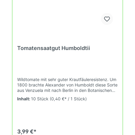
Tomatensaatgut Humboldtii
Wildtomate mit sehr guter Krautfäuleresistenz. Um
1800 brachte Alexander von Humboldt diese Sorte
aus Venzuela mit nach Berlin in den Botanischen
Garten. Diese Sorte hat grosse Cherrytomaten was
Inhalt:
10 Stück
(0,40 €* / 1 Stück)
eher untypisch für Wildorten ist. Es wird ihr
nachgesagt sie habe feine Himbeeraromen.
Wuchshöhe: 2,5m Früchte: rot 8-20g Das
Tomatensaatgut wird ausdrücklich als
Sammelobjekt oder Zierpflanze verkauft.
Keimtemperatur zwischen 25°C und 29°C konstant
3,99 €*
(Heizdecke). Durch unsere Erhaltungszüchtung