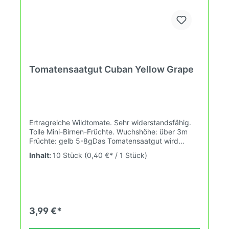
Tomatensaatgut Cuban Yellow Grape
Ertragreiche Wildtomate. Sehr widerstandsfähig.
Tolle Mini-Birnen-Früchte. Wuchshöhe: über 3m
Früchte: gelb 5-8gDas Tomatensaatgut wird
ausdrücklich als Sammelobjekt oder Zierpflanze
Inhalt:
10 Stück
(0,40 €* / 1 Stück)
verkauft. Keimtemperatur zwischen 25°C und
28°C konstant (Heizdecke). Durch unsere
Erhaltungszüchtung passen wir alte und neue
Tomatensorten den sich fortlaufend ändernden
Wachstumsbedingungen nach den Grundsätzen
des Demeter Verbandes an. Damit wird die
3,99 €*
Tomatenvielfalt gefördert die du in deinem
Hausgarten, auf der Terasse oder auf dem Balkon