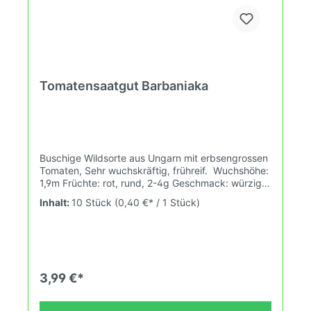
Tomatensaatgut Barbaniaka
Buschige Wildsorte aus Ungarn mit erbsengrossen
Tomaten, Sehr wuchskräftig, frühreif. Wuchshöhe:
1,9m Früchte: rot, rund, 2-4g Geschmack: würzig
Gebrauch: zum Naschen, Dekoration, roh,
Inhalt:
10 Stück
(0,40 €* / 1 Stück)
Gernierung Das Tomatensaatgut wird ausdrücklich
als Sammelobjekt oder Zierpflanze verkauft.
Keimtemperatur zwischen 25°C und 28°C konstant
(Heizdecke). Durch unsere Erhaltungszüchtung
passen wir alte und neue Tomatensorten den sich
fortlaufend ändernden Wachstumsbedingungen
3,99 €*
nach den Grundsätzen des Demeter Verbandes
an. Damit wird die Tomatenvielfalt gefördert die du
in deinem Hausgarten, auf der Terasse oder auf