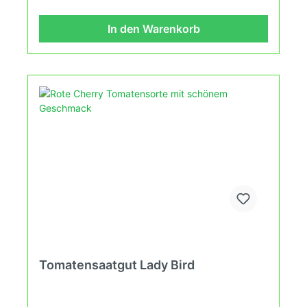
passen wir alte und neue Tomatensorten den sich
fortlaufend ändernden Wachstumsbedingungen
In den Warenkorb
nach den Grundsätzen des Demeter Verbandes
an. Damit wird die Tomatenvielfalt gefördert
welche du in Deinem Hausgarten oder auf Deinem
Balkon erleben kannst.
Tomatensaatgut Lady Bird