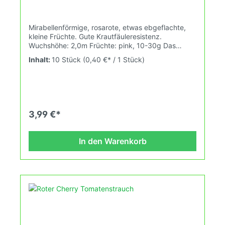
Mirabellenförmige, rosarote, etwas ebgeflachte,
kleine Früchte. Gute Krautfäuleresistenz.
Wuchshöhe: 2,0m Früchte: pink, 10-30g Das
Tomatensaatgut wird ausdrücklich als
Inhalt:
10 Stück
(0,40 €* / 1 Stück)
Sammelobjekt oder Zierpflanze verkauft.
Keimtemperatur zwischen 25°C und 28°C konstant
(Heizdecke). Durch unsere Erhaltungszüchtung
passen wir alte und neue Tomatensorten den sich
fortlaufend ändernden Wachstumsbedingungen
nach den Grundsätzen des Demeter Verbandes
3,99 €*
an. Damit wird die Tomatenvielfalt gefördert die du
in deinem Hausgarten, auf der Terasse oder auf
dem Balkon erleben kannst.
In den Warenkorb