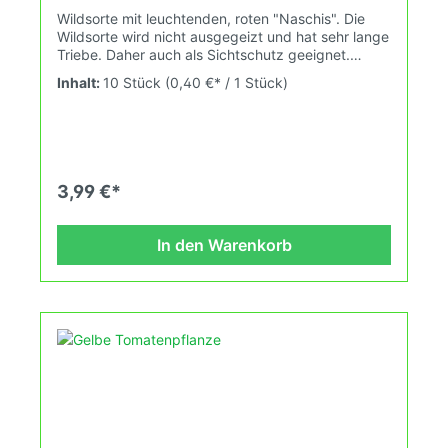
Wildsorte mit leuchtenden, roten "Naschis". Die
Wildsorte wird nicht ausgegeizt und hat sehr lange
Triebe. Daher auch als Sichtschutz geeignet.
Wuchshöhe: 2,6m Früchte: 4-11gDas
Inhalt:
10 Stück
(0,40 €* / 1 Stück)
Tomatensaatgut wird ausdrücklich als
Sammelobjekt oder Zierpflanze verkauft.
Keimtemperatur zwischen 25°C und 28°C konstant
(Heizdecke).Durch unsere Erhaltungszüchtung
passen wir alte und neue Tomatensorten den sich
fortlaufend ändernden Wachstumsbedingungen
3,99 €*
nach den Grundsätzen des Demeter Verbandes
an. Damit wird die Tomatenvielfalt gefördert die du
in deinem Hausgarten, auf der Terasse oder auf
In den Warenkorb
dem Balkon erleben kannst. Keimtemperatur
zwischen 25°C und 28°C konstant (Heizdecke).