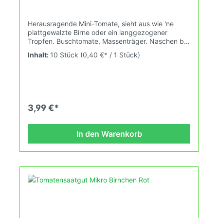
Herausragende Mini-Tomate, sieht aus wie 'ne
plattgewalzte Birne oder ein langgezogener
Tropfen. Buschtomate, Massenträger. Naschen bis
zum Abwinken :) Die Pflanzen wachsen schnell in
Inhalt:
10 Stück
(0,40 €* / 1 Stück)
die Höhe, perfekt für eine sonnige Wand.
Wuchshöhe: 2,4 Früchte: gelb, birnenförmig-
länglich, 2-6gDas Tomatensaatgut wird
ausdrücklich als Sammelobjekt oder Zierpflanze
verkauft. Keimtemperatur zwischen 25°C und
28°C konstant (Heizdecke). Durch unsere
3,99 €*
Erhaltungszüchtung passen wir alte und neue
Tomatensorten den sich fortlaufend ändernden
Wachstumsbedingungen nach den Grundsätzen
In den Warenkorb
des Demeter Verbandes an. Damit wird die
Tomatenvielfalt gefördert die du in deinem
Hausgarten, auf der Terasse oder auf dem Balkon
erleben kannst.