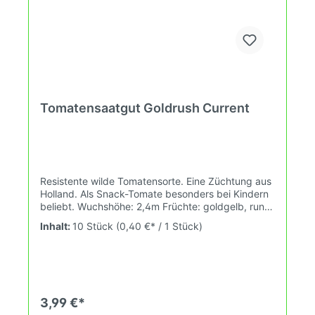
Tomatensaatgut Goldrush Current
Resistente wilde Tomatensorte. Eine Züchtung aus
Holland. Als Snack-Tomate besonders bei Kindern
beliebt. Wuchshöhe: 2,4m Früchte: goldgelb, rund,
1-2g Das Tomatensaatgut wird ausdrücklich als
Inhalt:
10 Stück
(0,40 €* / 1 Stück)
Sammelobjekt oder Zierpflanze verkauft.
Keimtemperatur zwischen 25°C und 29°C konstant
(Heizdecke). Durch unsere Erhaltungszüchtung
passen wir alte und neue Tomatensorten den sich
fortlaufend ändernden Wachstumsbedingungen
nach den Grundsätzen des Demeter Verbandes
3,99 €*
an. Damit wird die Tomatenvielfalt gefördert