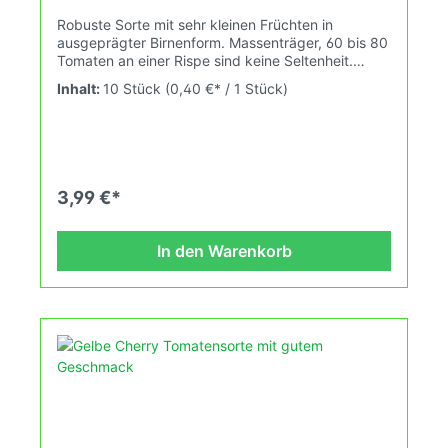
Robuste Sorte mit sehr kleinen Früchten in
ausgeprägter Birnenform. Massenträger, 60 bis 80
Tomaten an einer Rispe sind keine Seltenheit.
Wuchshöhe: über 2,0m Früchte: gelb, birnenförmig
Inhalt:
10 Stück
(0,40 €* / 1 Stück)
7-14g Das Tomatensaatgut wird ausdrücklich als
Sammelobjekt oder Zierpflanze verkauft.
Keimtemperatur zwischen 25°C und 28°C konstant
(Heizdecke). Durch unsere Erhaltungszüchtung
passen wir alte und neue Tomatensorten den sich
fortlaufend ändernden Wachstumsbedingungen
3,99 €*
nach den Grundsätzen des Demeter Verbandes
an. Damit wird die Tomatenvielfalt gefördert die du
in deinem Hausgarten, auf der Terasse oder auf
In den Warenkorb
dem Balkon erleben kannst.