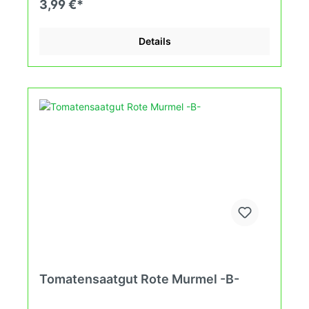
3,99 €*
an. Damit wird die Tomatenvielfalt gefördert die du
in deinem Hausgarten, auf der Terasse oder auf
dem Balkon erleben kannst.
Details
Tomatensaatgut Rote Murmel -B-