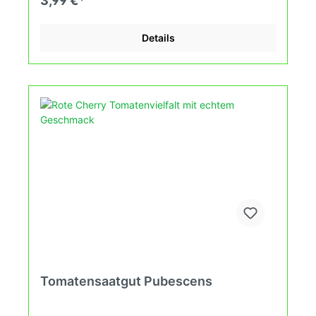
3,99 €*
Tomatensorten den sich fortlaufend ändernden
Wachstumsbedingungen nach den Grundsätzen
des Demeter Verbandes an. Damit wird die
Details
Tomatenvielfalt gefördert welche du in deinem
Hausgarten oder Balkon erleben kannst.
Tomatensaatgut Pubescens