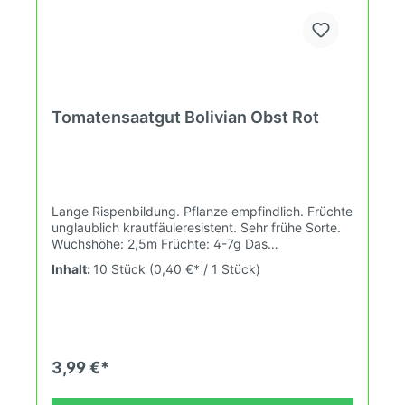
Tomatensaatgut Bolivian Obst Rot
Lange Rispenbildung. Pflanze empfindlich. Früchte
unglaublich krautfäuleresistent. Sehr frühe Sorte.
Wuchshöhe: 2,5m Früchte: 4-7g Das
Tomatensaatgut wird ausdrücklich als
Inhalt:
10 Stück
(0,40 €* / 1 Stück)
Sammelobjekt oder Zierpflanze verkauft.
Keimtemperatur zwischen 25°C und 28°C konstant
(Heizdecke).Durch unsere Erhaltungszüchtung
passen wir alte und neue Tomatensorten den sich
fortlaufend ändernden Wachstumsbedingungen
nach den Grundsätzen des Demeter Verbandes
3,99 €*
an. Damit wird die Tomatenvielfalt gefördert die du
in deinem Hausgarten, auf der Terasse oder auf