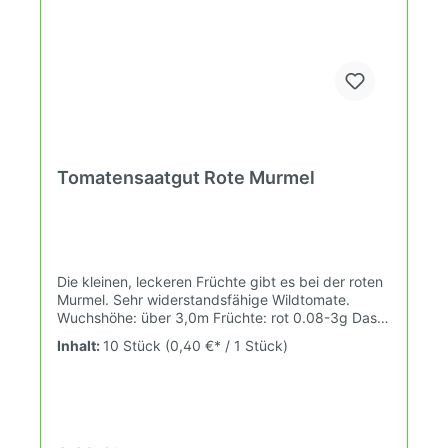
Tomatensaatgut Rote Murmel
Die kleinen, leckeren Früchte gibt es bei der roten
Murmel. Sehr widerstandsfähige Wildtomate.
Wuchshöhe: über 3,0m Früchte: rot 0.08-3g Das
Tomatensaatgut wird ausdrücklich als
Inhalt:
10 Stück
(0,40 €* / 1 Stück)
Sammelobjekt oder Zierpflanze verkauft.
Keimtemperatur zwischen 25°C und 28°C konstant
(Heizdecke). Durch unsere Erhaltungszüchtung
passen wir alte und neue Tomatensorten den sich
fortlaufend ändernden Wachstumsbedingungen
nach den Grundsätzen des Demeter Verbandes