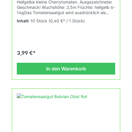
Hellgelbe kleine Cherrytomaten. Ausgezeichneter
Geschmack! Wuchshöhe: 2,5m Früchte: hellgelb 6-
14gDas Tomatensaatgut wird ausdrücklich als
Sammelobjekt oder Zierpflanze verkauft.
Inhalt:
10 Stück
(0,40 €* / 1 Stück)
Keimtemperatur zwischen 25°C und 28°C konstant
(Heizdecke). Durch unsere Erhaltungszüchtung
passen wir alte und neue Tomatensorten den sich
fortlaufend ändernden Wachstumsbedingungen
nach den Grundsätzen des Demeter Verbandes
an. Damit wird die Tomatenvielfalt gefördert die du
3,99 €*
in deinem Hausgarten, auf der Terasse oder auf
dem Balkon erleben kannst.
In den Warenkorb