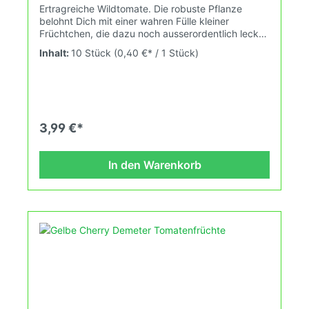
Ertragreiche Wildtomate. Die robuste Pflanze
belohnt Dich mit einer wahren Fülle kleiner
Früchtchen, die dazu noch ausserordentlich lecker
sind. Wuchshöhe: 2,2mFrüchte: 8-12gDas
Inhalt:
10 Stück
(0,40 €* / 1 Stück)
Tomatensaatgut wird ausdrücklich als
Sammelobjekt oder Zierpflanze verkauft.
Keimtemperatur zwischen 25°C und 28°C konstant
(Heizdecke). Durch unsere Erhaltungszüchtung
passen wir alte und neue Tomatensorten den sich
fortlaufend ändernden Wachstumsbedingungen
3,99 €*
nach den Grundsätzen des Demeter Verbandes
an. Damit wird die Tomatenvielfalt gefördert die du
in deinem Hausgarten, auf der Terasse oder auf
In den Warenkorb
dem Balkon erleben kannst.