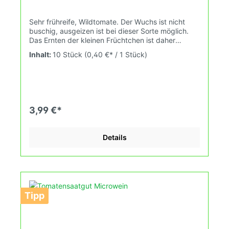
Sehr frühreife, Wildtomate. Der Wuchs ist nicht
buschig, ausgeizen ist bei dieser Sorte möglich.
Das Ernten der kleinen Früchtchen ist daher
besonders einfach. Wuchshöhe bei erster
Inhalt:
10 Stück
(0,40 €* / 1 Stück)
Fruchtreife: 2,1mFruchtgewicht: 2-4gDas
Tomatensaatgut wird ausdrücklich als
Sammelobjekt oder Zierpflanze verkauft.
Keimtemperatur zwischen 25°C und 29°C konstant
(Heizdecke). Durch unsere Erhaltungszüchtung
passen wir alte und neue Tomatensorten den sich
3,99 €*
fortlaufend ändernden Wachstumsbedingungen
nach den Grundsätzen des Demeter Verbandes
an. Damit wird die Tomatenvielfalt gefördert
Details
welche du in Deinem Hausgarten oder auf Deinem
Balkon erleben kannst.
Tipp