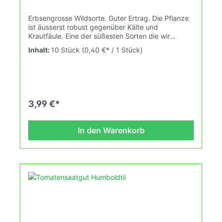
Erbsengrosse Wildsorte. Guter Ertrag. Die Pflanze
ist äusserst robust gegenüber Kälte und
Krautfäule. Eine der süßesten Sorten die wir
haben. Wuchshöhe: 2,5 Früchte: rot, rund, 2-4g
Inhalt:
10 Stück
(0,40 €* / 1 Stück)
Das Tomatensaatgut wird ausdrücklich als
Sammelobjekt oder Zierpflanze verkauft.
Keimtemperatur zwischen 25°C und 29°C konstant
(Heizdecke). Durch unsere Erhaltungszüchtung
passen wir alte und neue Tomatensorten den sich
fortlaufend ändernden Wachstumsbedingungen
3,99 €*
nach den Grundsätzen des Demeter Verbandes
an. Damit wird die Tomatenvielfalt gefördert
welche du in Deinem Hausgarten oder auf Deinem
In den Warenkorb
Balkon erleben kannst.