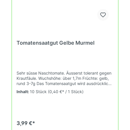
Tomatensaatgut Gelbe Murmel
Sehr süsse Naschtomate. Äusserst tolerant gegen
Krautfäule. Wuchshöhe: über 1,7m Früchte: gelb,
rund 3-7g Das Tomatensaatgut wird ausdrücklich
als Sammelobjekt oder Zierpflanze verkauft.
Inhalt:
10 Stück
(0,40 €* / 1 Stück)
Keimtemperatur zwischen 25°C und 28°C konstant
(Heizdecke). Durch unsere Erhaltungszüchtung
passen wir alte und neue Tomatensorten den sich
fortlaufend ändernden Wachstumsbedingungen
nach den Grundsätzen des Demeter Verbandes
an. Damit wird die Tomatenvielfalt gefördert die du
3,99 €*
in deinem Hausgarten, auf der Terasse oder auf