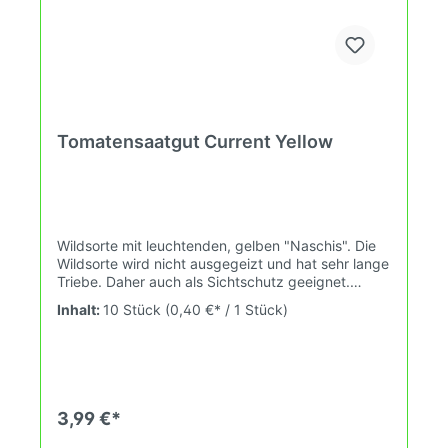
Tomatensaatgut Current Yellow
Wildsorte mit leuchtenden, gelben "Naschis". Die
Wildsorte wird nicht ausgegeizt und hat sehr lange
Triebe. Daher auch als Sichtschutz geeignet.
Wuchshöhe: 2,6m Früchte: 4-11g Das
Inhalt:
10 Stück
(0,40 €* / 1 Stück)
Tomatensaatgut wird ausdrücklich als
Sammelobjekt oder Zierpflanze verkauft.
Keimtemperatur zwischen 25°C und 28°C konstant
(Heizdecke).Durch unsere Erhaltungszüchtung
passen wir alte und neue Tomatensorten den sich
fortlaufend ändernden Wachstumsbedingungen
3,99 €*
nach den Grundsätzen des Demeter Verbandes
an. Damit wird die Tomatenvielfalt gefördert die du