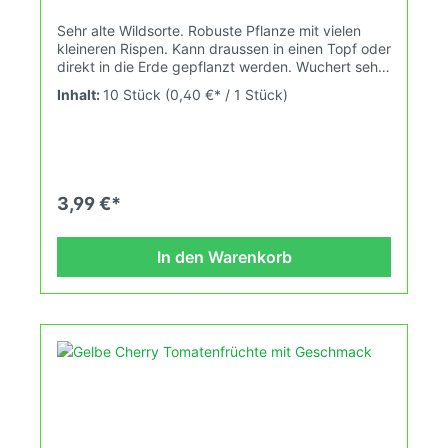
Sehr alte Wildsorte. Robuste Pflanze mit vielen
kleineren Rispen. Kann draussen in einen Topf oder
direkt in die Erde gepflanzt werden. Wuchert sehr
stark. Wuchshöhe: 2,1mFrüchte: 4-7gGebrauch:
Inhalt:
10 Stück
(0,40 €* / 1 Stück)
Roh, zum Naschen, Salat, Dekoration Das
Tomatensaatgut wird ausdrücklich als
Sammelobjekt oder Zierpflanze verkauft.
Keimtemperatur zwischen 25°C und 28°C konstant
(Heizdecke). Durch unsere Erhaltungszüchtung
passen wir alte und neue Tomatensorten den sich
3,99 €*
fortlaufend ändernden Wachstumsbedingungen
nach den Grundsätzen des Demeter Verbandes
an. Damit wird die Tomatenvielfalt gefördert die du
In den Warenkorb
in deinem Hausgarten, auf der Terasse oder auf
dem Balkon erleben kannst.