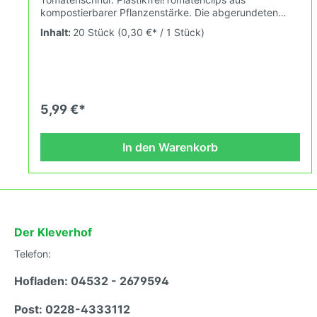
kompostierbarer Pflanzenstärke. Die abgerundeten
Kanten können die Pflanze nicht verletzen. Belastbar
Inhalt:
20 Stück
(0,30 €* / 1 Stück)
bis 10 kg. Der Clip kann im Kompost verrotten,
bestenfalls in etwa 12 Wochen. Er ist häckselbar und für
Mensch und Tier unbedenklich. Eine rückstandsfreie
Verbrennung ist auch möglich. Bei sorgsamer
Anwendung auch eine zweite Saison verwendbar.
5,99 €*
In den Warenkorb
Der Kleverhof
Telefon:
Hofladen: 04532 - 2679594
Post: 0228-4333112