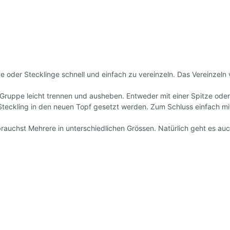
samen, DDR - alte
Tomatensamen, Ampe
 Ostalgie
rhof's Tomatenzucht *
ge oder Stecklinge schnell und einfach zu vereinzeln. Das Vereinzeln
Gruppe leicht trennen und ausheben. Entweder mit einer Spitze oder 
Steckling in den neuen Topf gesetzt werden. Zum Schluss einfach mi
u brauchst Mehrere in unterschiedlichen Grössen. Natürlich geht es a