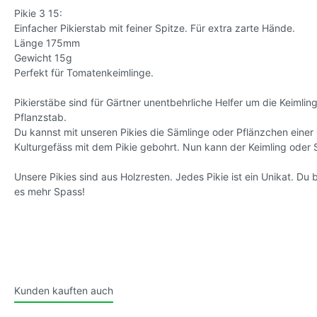
Pikie 3 15:
Tomatensamen, wilde Sorten
Tomaten
Einfacher Pikierstab mit feiner Spitze. Für extra zarte Hände.
Länge 175mm
Sorten,
Gewicht 15g
Perfekt für Tomatenkeimlinge.
Tomatensamen, kleinwüchsig
* Kleve
Pikierstäbe sind für Gärtner unentbehrliche Helfer um die Keimlin
Pflanzstab.
Du kannst mit unseren Pikies die Sämlinge oder Pflänzchen einer 
Kulturgefäss mit dem Pikie gebohrt. Nun kann der Keimling oder 
Unsere Pikies sind aus Holzresten. Jedes Pikie ist ein Unikat. D
es mehr Spass!
Kunden kauften auch