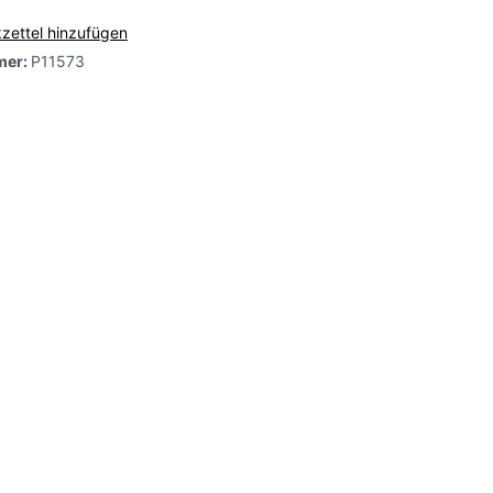
zettel hinzufügen
osa,
mer:
P11573
e,
arbig-
-