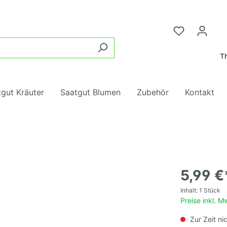
Th
gut Kräuter
Saatgut Blumen
Zubehör
Kontakt
samen, rot,
ter
ngung
ne Tomaten
Tomatensamen, rot, mi
Wurzelgemüse
Heilkräuter
Blumenmischungen
Tomatendünger
chtig
5,99 €
lgemüse
blumen
Kohl
Insektenblumen
Inhalt:
1 Stück
samen, gelb,
Tomatensamen, gelb, m
Preise inkl. 
chtig
e
Hülsenfrüchte
Zur Zeit ni