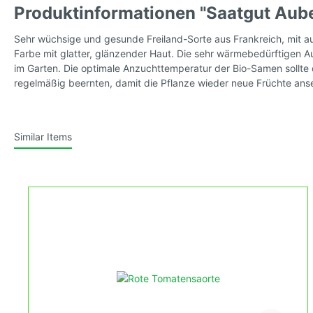
Produktinformationen "Saatgut Aube
Tomatensamen, wilde Sorten
Tomaten
Sehr wüchsige und gesunde Freiland-Sorte aus Frankreich, mit au
Sorten,
Farbe mit glatter, glänzender Haut. Die sehr wärmebedürftigen 
im Garten. Die optimale Anzuchttemperatur der Bio-Samen sollt
regelmäßig beernten, damit die Pflanze wieder neue Früchte anset
Tomatensamen, kleinwüchsig
* Kleve
Similar Items