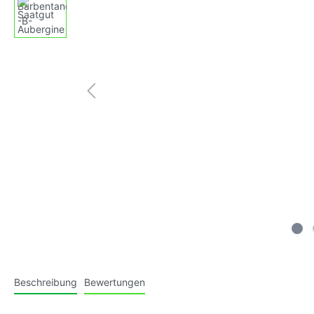
Tomatensamen, gelb,
Tomaten
Fruchtgemüse
großfruchtig
klein-m
Tomatensamen, blau (Antho-
Tomaten
Tomaten)
mittelg
Tomatensamen, violett/purple
Tomaten
mittelg
Tomatensamen, schwarz/braun
Tomate
gestreif
Tomatensamen, weiss
Tomate
behaart
Beschreibung
Bewertungen
(Kusche