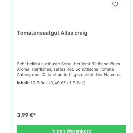
Tomatensaatgut Ailsa craig
Sehr beliebte, robuste Sorte, berühmt für ihr schönes
Aroma. Herrliches, sattes Rot. Schottische Tomate
Anfang des 20.Jahrhunderts gezüchtet. Der Namen
bedeutet "Elizabeth's Felsen" und ist benannt nach der
Inhalt:
10 Stück
(0,40 €* / 1 Stück)
Insel Ailsa Craig.Wuchshöhe: 2,0mFrüchte: 30-60g Das
Tomatensaatgut wird ausdrücklich als Sammelobjekt
oder Zierpflanze verkauft. Keimtemperatur zwischen
25°C und 28°C konstant (Heizdecke). Durch unsere
Erhaltungszüchtung passen wir alte und neue
Tomatensorten den sich fortlaufend ändernden
3,99 €*
Wachstumsbedingungen nach den Grundsätzen des
Demeter Verbandes an. Damit wird die Tomatenvielfalt
gefördert welche du in deinem Hausgarten oder Balkon
In den Warenkorb