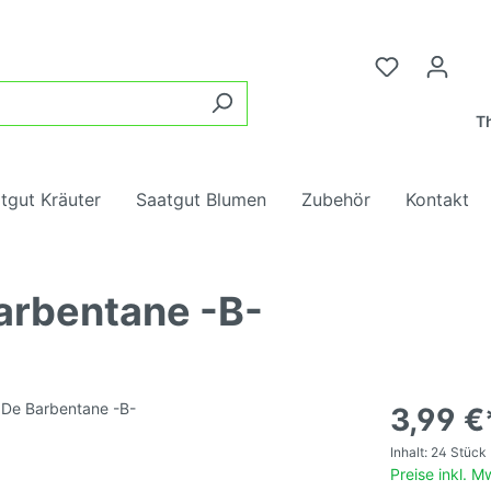
Th
tgut Kräuter
Saatgut Blumen
Zubehör
Kontakt
arbentane -B-
samen, rot,
ter
ngung
ne Tomaten
Tomatensamen, rot, mi
Wurzelgemüse
Heilkräuter
Blumenmischungen
Tomatendünger
chtig
lgemüse
blumen
Kohl
Insektenblumen
3,99 €
samen, gelb,
Tomatensamen, gelb, m
Inhalt:
24 Stück
chtig
e
Hülsenfrüchte
Preise inkl. 