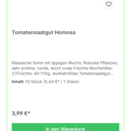
Tomatensaatgut Homosa
Klassische Sorte mit üppigen Wuchs. Robuste Pflanzen,
sehr schöne, runde, leicht ovale Früchte.Wuchshöhe:
2,1Früchte: 60-110g, dunkelrotDas Tomatensaatgut
wird ausdrücklich als Sammelobjekt oder Zierpflanze
Inhalt:
10 Stück
(0,40 €* / 1 Stück)
verkauft. Keimtemperatur zwischen 25°C und 29°C
konstant (Heizdecke). Durch unsere
Erhaltungszüchtung passen wir alte und neue
Tomatensorten den sich fortlaufend ändernden
Wachstumsbedingungen nach den Grundsätzen des
Demeter Verbandes an. Damit wird die Tomatenvielfalt
3,99 €*
gefördert welche du in Deinem Hausgarten oder auf
Deinem Balkon erleben kannst.
In den Warenkorb