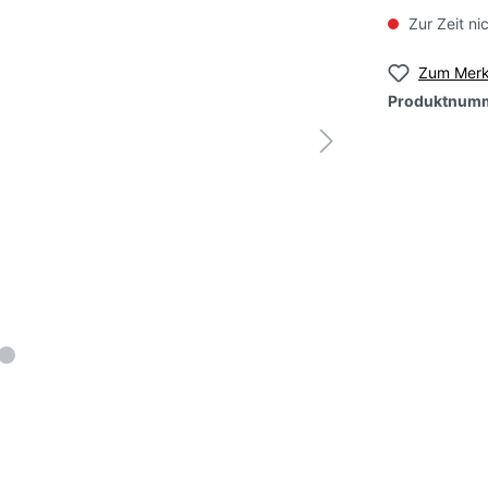
Zur Zeit ni
samen, rosé/rosa,
Tomatensamen, rosé/r
ittelgroß
großfruchtig
Zum Merk
Produktnum
samen, grün, klein-
Tomatensamen, grün,
roß
großfruchtig
samen, orange, klein-
Tomatensamen, orang
roß
großfruchtig
nsamen, mehrfarbig-
Tomatensamen, mehrf
t
geflammt
nsamen,
Tomatensamen, Roma
e/samtige Sorten
Kochtomaten
ltomaten)