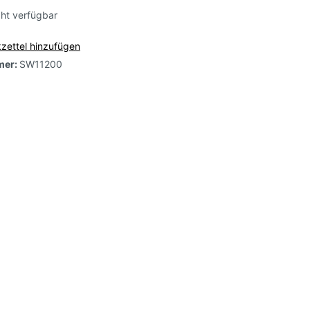
cht verfügbar
osa,
zettel hinzufügen
mer:
SW11200
e,
arbig-
-