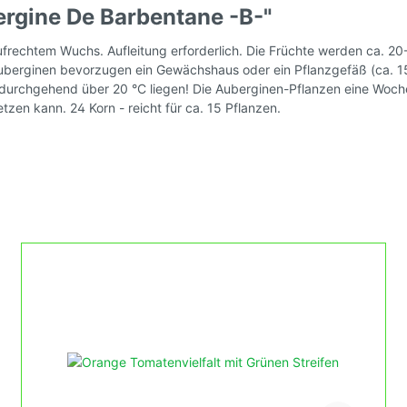
rgine De Barbentane -B-"
samen, DDR - alte
Tomatensamen, Ampe
frechtem Wuchs. Aufleitung erforderlich. Die Früchte werden ca. 20
 Ostalgie
Auberginen bevorzugen ein Gewächshaus oder ein Pflanzgefäß (ca. 15
e durchgehend über 20 °C liegen! Die Auberginen-Pflanzen eine Woc
zen kann. 24 Korn - reicht für ca. 15 Pflanzen.
rhof's Tomatenzucht *