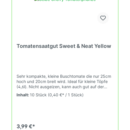
Tomatensaatgut Sweet & Neat Yellow
Sehr kompakte, kleine Buschtomate die nur 25cm
hoch und 20cm breit wird. Ideal für kleine Töpfe
(4,6l). Nicht ausgeizen, kann auch gut auf der
Fensterbank (Südseite) stehen. Wuchshöhe:
Inhalt:
10 Stück
(0,40 €* / 1 Stück)
0,25m Früchte: gelb, rund, 6-10g Das
Tomatensaatgut wird ausdrücklich als
Sammelobjekt oder Zierpflanze verkauft.
Keimtemperatur zwischen 25°C und 28°C konstant
(Heizdecke). Durch unsere Erhaltungszüchtung
passen wir alte und neue Tomatensorten den sich
3,99 €*
fortlaufend ändernden Wachstumsbedingungen