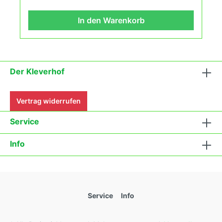
nach den Grundsätzen des Demeter Verbandes
an. Damit wird die Tomatenvielfalt gefördert die du
In den Warenkorb
in deinem Gewächshaus, Hausgarten, auf der
Terasse oder auf dem Balkon erleben kannst.
Der Kleverhof
Vertrag widerrufen
Service
Info
Service
Info