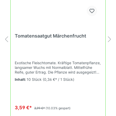
Tomatensaatgut Märchenfrucht
Exotische Fleischtomate. Kräftige Tomatenpflanze,
langsamer Wuchs mit Normalblatt. Mittelfrühe
Reife, guter Ertrag. Die Pflanze wird ausgegeizt!
Optimal für ein kleines Gewächshaus, aber auch
Inhalt:
10 Stück
(0,36 €* / 1 Stück)
gut an einer sonnigen Hauswand. Für die
Topfkultur nur bedingt geeignet, Töpfe sollten
dann aber mindestens 20 Liter haben. Die
herzförmigen Früchte werden Dich entzücken.
Gelb-Orange- unten Rot. Innen gelb mit einem
roten Streifen. Cremiges Fruchtfleisch, weich und
3,59 €*
3,99 €*
(10.03% gespart)
rund im Geschmack. Sehr exotisch. Aromen nach
Ananas, Mango, Pitahaya. Süss. Saftig-