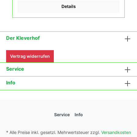
harmonisch. "Praktisch kernlos, erinnert an
Details
Aprikose, sehr flüssig, saftig, lecker, gut
durchzubeißende Schale, sehr fruchtig, mega
saftig, gefühlt weich, aber man könnte sich daran
gewöhnen, säuerlich, unerwarteterweise schmeckt
sie besser als gedacht“, so der Kommentar von
meinen Freunden. Grösse: 1,8m Fruchtgewicht:
Der Kleverhof
150-300g Rispe: Cluster Internodien: 25-
30cmFruchtform: Plattrund spitz zulaufend,
herzförmig! Fruchtfarbe aussen: Gelb, orange
Vertrag widerrufen
geflammt, an der Spitze rot Fruchtfarbe innen:
Gelb-orange mit rotem Streifen Geschmack: Sehr
Service
süss, cremig-exotisch. Aromen wie Mango,
Pitahaya, Mispel Verwendung: Salat, Salsa, für
Aufläufe, auf Brot oder auf Sandwich, zum Kochen,
Info
Ofengerichte, Schmortopf, für Marmaladen,
Mozzarella, Ketchup, für Caprese, Pürree,
Antipasti, für Saucen, Gazpacho, für Chutney,
Suppe & Sugo, Passata Das Tomatensaatgut wird
ausdrücklich als Sammelobjekt oder Zierpflanze
verkauft. Keimtemperatur zwischen 25°C und
Service
Info
28°C konstant (Heizdecke). Durch unsere
Erhaltungszüchtung passen wir alte und neue
Tomatensorten den sich fortlaufend ändernden
* Alle Preise inkl. gesetzl. Mehrwertsteuer zzgl.
Versandkosten
Wachstumsbedingungen nach den Grundsätzen