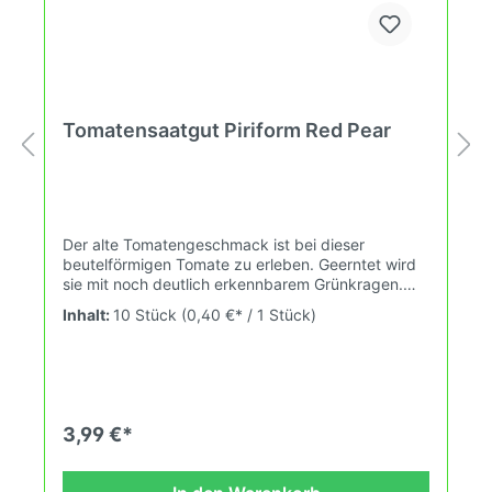
Tomatensaatgut Piriform Red Pear
Der alte Tomatengeschmack ist bei dieser
beutelförmigen Tomate zu erleben. Geerntet wird
sie mit noch deutlich erkennbarem Grünkragen.
Hervorragende Fleischtomate aus Italien.
Inhalt:
10 Stück
(0,40 €* / 1 Stück)
Wuchshöhe: 1,8m Früchte: rot, gerippt, 200-400g
Das Tomatensaatgut wird ausdrücklich als
Sammelobjekt oder Zierpflanze verkauft.
Keimtemperatur zwischen 25°C und 28°C konstant
(Heizdecke). Durch unsere Erhaltungszüchtung
passen wir alte und neue Tomatensorten den sich
3,99 €*
fortlaufend ändernden Wachstumsbedingungen
nach den Grundsätzen des Demeter Verbandes
an. Damit wird die Tomatenvielfalt gefördert die du