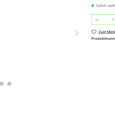
Sofort verf
samen, rosé/rosa,
Tomatensamen, rosé/r
ittelgroß
großfruchtig
samen, grün, klein-
Tomatensamen, grün,
Zum Merk
roß
großfruchtig
Produktnum
samen, orange, klein-
Tomatensamen, orang
roß
großfruchtig
nsamen, mehrfarbig-
Tomatensamen, mehrf
t
geflammt
nsamen,
Tomatensamen, Roma
e/samtige Sorten
Kochtomaten
ltomaten)