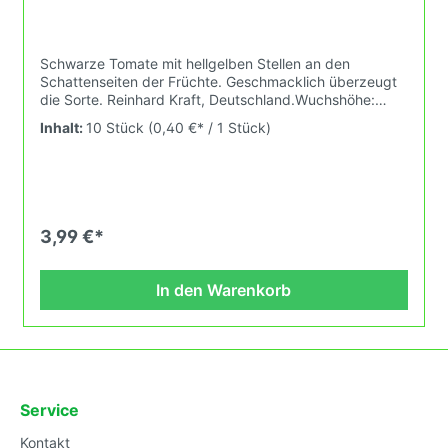
Schwarze Tomate mit hellgelben Stellen an den
Schattenseiten der Früchte. Geschmacklich überzeugt
die Sorte. Reinhard Kraft, Deutschland.Wuchshöhe:
2,2mFrüchte: schwarz-hellgelb geflammt, rund, 20-
Inhalt:
10 Stück
(0,40 €* / 1 Stück)
30gDas Tomatensaatgut wird ausdrücklich als
Sammelobjekt oder Zierpflanze verkauft.
Keimtemperatur zwischen 25°C und 28°C konstant
(Heizdecke).Durch unsere Erhaltungszüchtung passen
wir alte und neue Tomatensorten den sich fortlaufend
ändernden Wachstumsbedingungen nach den
3,99 €*
Grundsätzen des Demeter Verbandes an. Damit wird
die Tomatenvielfalt gefördert die du in deinem
Hausgarten, auf der Terasse oder auf dem Balkon
In den Warenkorb
erleben kannst.
Service
Kontakt