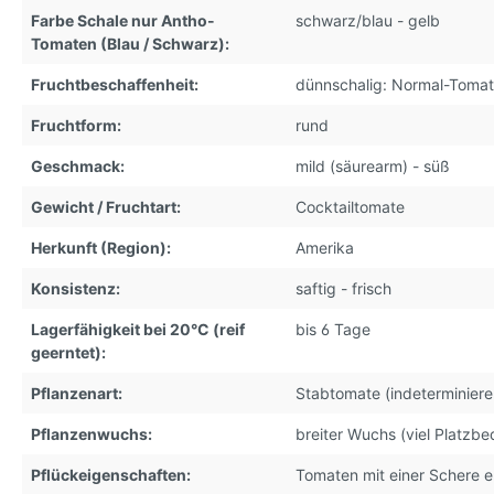
Farbe Schale nur Antho-
schwarz/blau - gelb
Tomaten (Blau / Schwarz):
Fruchtbeschaffenheit:
dünnschalig: Normal-Toma
Fruchtform:
rund
Geschmack:
mild (säurearm) - süß
Gewicht / Fruchtart:
Cocktailtomate
Herkunft (Region):
Amerika
Konsistenz:
saftig - frisch
Lagerfähigkeit bei 20°C (reif
bis 6 Tage
geerntet):
Pflanzenart:
Stabtomate (indeterminier
Pflanzenwuchs:
breiter Wuchs (viel Platzbe
Pflückeigenschaften:
Tomaten mit einer Schere e