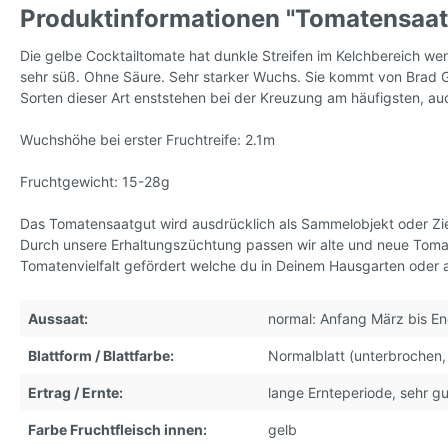
Produktinformationen "Tomatensaat
Tomatensamen, wilde Sorten
Tomaten
Die gelbe Cocktailtomate hat dunkle Streifen im Kelchbereich wen
Sorten,
sehr süß. Ohne Säure. Sehr starker Wuchs. Sie kommt von Brad 
Sorten dieser Art enststehen bei der Kreuzung am häufigsten, au
Tomatensamen, kleinwüchsig
* Kleve
Wuchshöhe bei erster Fruchtreife: 2.1m
Fruchtgewicht: 15-28g
Das Tomatensaatgut wird ausdrücklich als Sammelobjekt oder Zi
Durch unsere Erhaltungszüchtung passen wir alte und neue Tom
Tomatenvielfalt gefördert welche du in Deinem Hausgarten oder 
Aussaat:
normal: Anfang März bis E
Blattform / Blattfarbe:
Normalblatt (unterbrochen,
Ertrag / Ernte:
lange Ernteperiode, sehr gu
Farbe Fruchtfleisch innen:
gelb