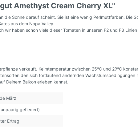
gut Amethyst Cream Cherry XL"
samen, DDR - alte
Tomatensamen, Ampe
n die Sonne darauf scheint. Sie ist eine wenig Perlmuttfarben. Die S
 Ostalgie
Gates aus dem Napa Valley.
ch wir haben schon viele dieser Tomaten in unseren F2 und F3 Linie
rhof's Tomatenzucht *
erpflanze verkauft. Keimtemperatur zwischen 25°C und 29°C konstan
atensorten den sich fortlaufend ändernden Wachstumsbedingungen 
auf Deinem Balkon erleben kannst.
nde März
 unpaarig gefiedert)
ter Ertrag