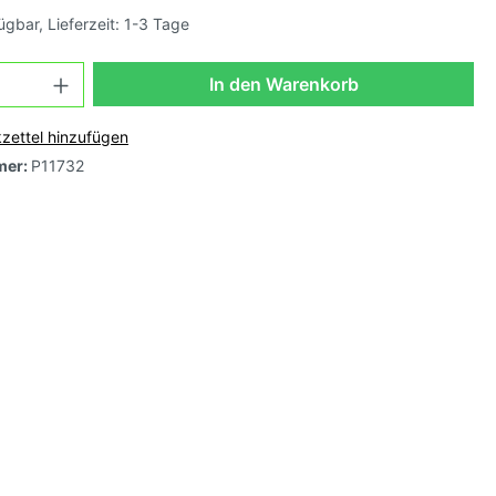
ügbar, Lieferzeit: 1-3 Tage
osa,
In den Warenkorb
zettel hinzufügen
mer:
P11732
e,
arbig-
-