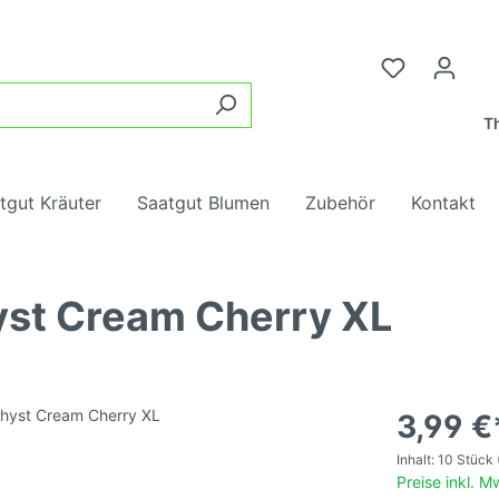
Th
tgut Kräuter
Saatgut Blumen
Zubehör
Kontakt
st Cream Cherry XL
samen, rot,
ter
ngung
ne Tomaten
Tomatensamen, rot, mi
Wurzelgemüse
Heilkräuter
Blumenmischungen
Tomatendünger
chtig
lgemüse
blumen
Kohl
Insektenblumen
3,99 €
samen, gelb,
Tomatensamen, gelb, m
Inhalt:
10 Stück
chtig
e
Hülsenfrüchte
Preise inkl. 