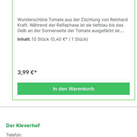
Wunderschöne Tomate aus der Züchtung von Reinhard
Kraft. Während der Reifephase ist sie tiefblau bis das
Gelb an der Sonnenseite der Tomate ausgefärbt ist.
Ertragreiche, köstliche Kirschtomate.Wuchshöhe:
Inhalt:
10 Stück
(0,40 €* / 1 Stück)
2,1mFrüchte: gelb mit blauem Kragen, rund, 8-16gDas
Tomatensaatgut wird ausdrücklich als Sammelobjekt
oder Zierpflanze verkauft. Keimtemperatur zwischen
25°C und 28°C konstant (Heizdecke).Durch unsere
Erhaltungszüchtung passen wir alte und neue
Tomatensorten den sich fortlaufend ändernden
3,99 €*
Wachstumsbedingungen nach den Grundsätzen des
Demeter Verbandes an. Damit wird die Tomatenvielfalt
gefördert die du in deinem Hausgarten, auf der Terasse
In den Warenkorb
oder auf dem Balkon erleben kannst.
Der Kleverhof
Telefon: