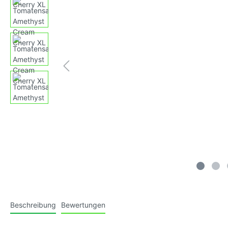
Tomatensamen, gelb,
Tomaten
Fruchtgemüse
großfruchtig
klein-m
Tomatensamen, blau (Antho-
Tomaten
Tomaten)
mittelg
Tomatensamen, violett/purple
Tomaten
mittelg
Tomatensamen, schwarz/braun
Tomate
gestreif
Tomatensamen, weiss
Tomate
behaart
Beschreibung
Bewertungen
(Kusche