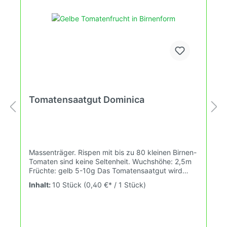
Tomatensaatgut Dominica
Massenträger. Rispen mit bis zu 80 kleinen Birnen-
Tomaten sind keine Seltenheit. Wuchshöhe: 2,5m
Früchte: gelb 5-10g Das Tomatensaatgut wird
ausdrücklich als Sammelobjekt oder Zierpflanze
Inhalt:
10 Stück
(0,40 €* / 1 Stück)
verkauft. Keimtemperatur zwischen 25°C und
28°C konstant (Heizdecke). Durch unsere
Erhaltungszüchtung passen wir alte und neue
Tomatensorten den sich fortlaufend ändernden
Wachstumsbedingungen nach den Grundsätzen