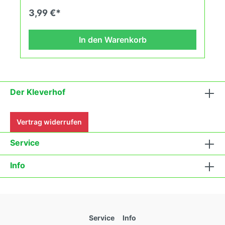
des Demeter Verbandes an. Damit wird die
3,99 €*
Tomatenvielfalt gefördert die du in deinem
Hausgarten, auf der Terasse oder auf dem Balkon
erleben kannst.
In den Warenkorb
Der Kleverhof
Vertrag widerrufen
Service
Info
Service
Info