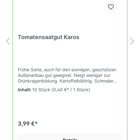
Tomatensaatgut Karos
Frühe Sorte, auch für den sonnigen, geschützen
Außenanbau gut geeignet. Neigt weniger zur
Grünkragenbildung. Kartoffelblättrig. Schmaler
Wuchs. Wuchshöhe: 2,0m Früchte: rot, rund, 35-
Inhalt:
10 Stück
(0,40 €* / 1 Stück)
70g Das Tomatensaatgut wird ausdrücklich als
Sammelobjekt oder Zierpflanze verkauft.
Keimtemperatur zwischen 25°C und 28°C konstant
(Heizdecke). Durch unsere Erhaltungszüchtung
passen wir alte und neue Tomatensorten den sich
fortlaufend ändernden Wachstumsbedingungen
3,99 €*
nach den Grundsätzen des Demeter Verbandes
an. Damit wird die Tomatenvielfalt gefördert die du
in deinem Hausgarten, auf der Terasse oder auf