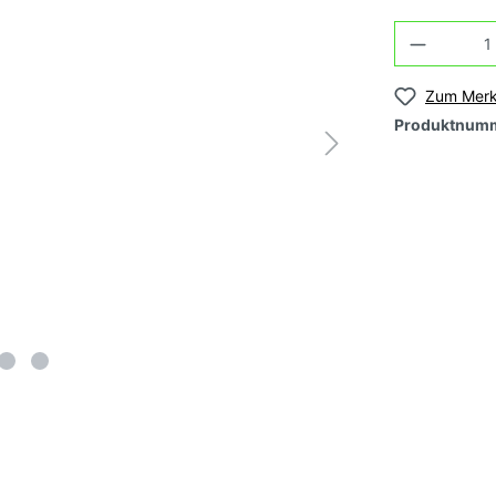
samen, rosé/rosa,
Tomatensamen, rosé/r
ittelgroß
großfruchtig
Zum Merk
Produktnum
samen, grün, klein-
Tomatensamen, grün,
roß
großfruchtig
samen, orange, klein-
Tomatensamen, orang
roß
großfruchtig
nsamen, mehrfarbig-
Tomatensamen, mehrf
t
geflammt
nsamen,
Tomatensamen, Roma
e/samtige Sorten
Kochtomaten
ltomaten)