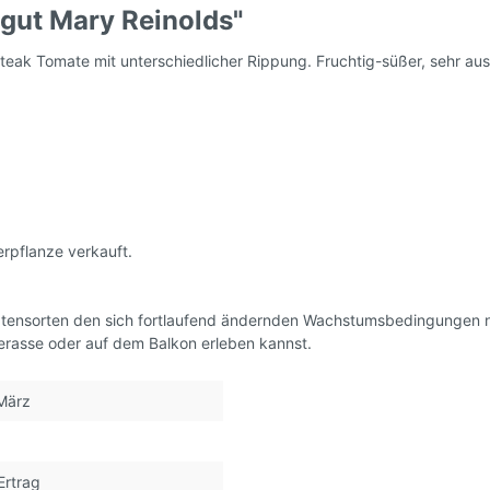
gut Mary Reinolds"
samen, DDR - alte
Tomatensamen, Ampe
steak Tomate mit unterschiedlicher Rippung. Fruchtig-süßer, sehr a
 Ostalgie
rhof's Tomatenzucht *
rpflanze verkauft.
atensorten den sich fortlaufend ändernden Wachstumsbedingungen 
Terasse oder auf dem Balkon erleben kannst.
 März
Ertrag