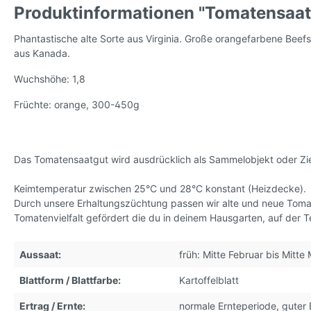
Produktinformationen "Tomatensaat
Tomatensamen, wilde Sorten
Tomaten
Phantastische alte Sorte aus Virginia. Große orangefarbene Beef
Sorten,
aus Kanada.
Wuchshöhe: 1,8
Tomatensamen, kleinwüchsig
* Kleve
Früchte: orange, 300-450g
Das Tomatensaatgut wird ausdrücklich als Sammelobjekt oder Zie
Keimtemperatur zwischen 25°C und 28°C konstant (Heizdecke).
Durch unsere Erhaltungszüchtung passen wir alte und neue Tom
Tomatenvielfalt gefördert die du in deinem Hausgarten, auf der 
Aussaat:
früh: Mitte Februar bis Mitte
Blattform / Blattfarbe:
Kartoffelblatt
Ertrag / Ernte:
normale Ernteperiode, guter 