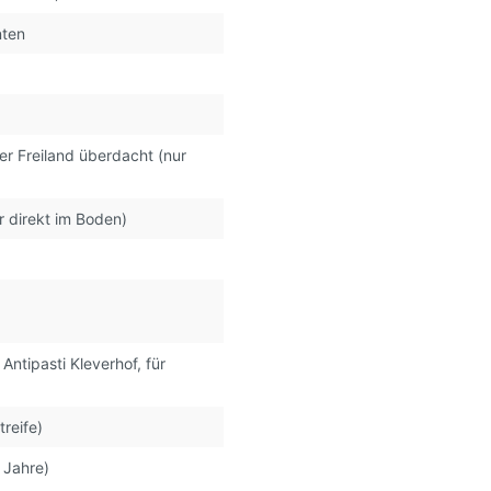
nten
r Freiland überdacht (nur
r direkt im Boden)
r Antipasti Kleverhof
, für
treife)
 Jahre)