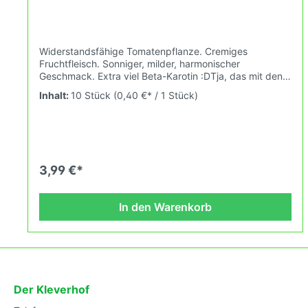
Widerstandsfähige Tomatenpflanze. Cremiges
Fruchtfleisch. Sonniger, milder, harmonischer
Geschmack. Extra viel Beta-Karotin :DTja, das mit den
Namen ist natürlich Werbung. Die meisten Sorten,
Inhalt:
10 Stück
(0,40 €* / 1 Stück)
insbesondere industrielle Cherrytomaten, haben "süß"
im Namen, andere "health", einige "Honig", diese hier
"Carotin", es gibt auch noch "ace" für die Vitamine usw.
Damit Du sie kaufst. Bitte achte auf die
Beschreibungen. Wenn die Saatguthändler die
gewünschten Eigenschaften im Namen "verewigen",
3,99 €*
heißt es nicht automatisch das die entsprechende Sorte
z.B. süßer ist als vergleichbare andere Sorten. Ob die
Carotina nun mehr "Carotin" als vergleichbare Sorten
In den Warenkorb
haben, können wir an dieser Stelle nicht beantworten.
Sie ist geschmacklich jedenfalls hervorragend und
daher auch eine Kleverhof Empfehlung! Wuchshöhe:
1,8m Früchte: orange, 200-250g Das Tomatensaatgut
wird ausdrücklich als Sammelobjekt oder Zierpflanze
verkauft. Keimtemperatur zwischen 25°C und 28°C
konstant (Heizdecke). Durch unsere
Der Kleverhof
Erhaltungszüchtung passen wir alte und neue