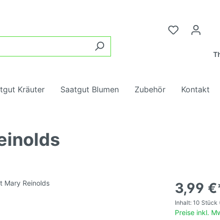
Th
tgut Kräuter
Saatgut Blumen
Zubehör
Kontakt
einolds
samen, rot,
ter
ngung
ne Tomaten
Tomatensamen, rot, mi
Wurzelgemüse
Heilkräuter
Blumenmischungen
Tomatendünger
chtig
lgemüse
blumen
Kohl
Insektenblumen
3,99 €
samen, gelb,
Tomatensamen, gelb, m
Inhalt:
10 Stück
chtig
e
Hülsenfrüchte
Preise inkl. 