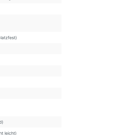
latzfest)
d)
t leicht)