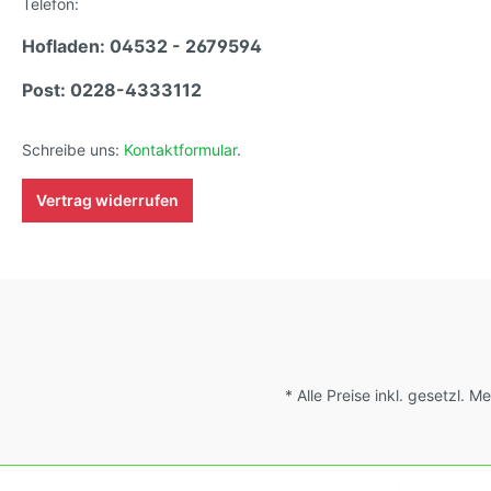
Telefon:
Tomatensorten den sich fortlaufend ändernden
Wachstumsbedingungen nach den Grundsätzen des
Hofladen: 04532 - 2679594
Demeter Verbandes an. Damit wird die Tomatenvielfalt
gefördert die du in deinem Hausgarten, auf der Terasse
oder auf dem Balkon erleben kannst. Keimtemperatur
Post: 0228-4333112
zwischen 25°C und 28°C konstant (Heizdecke).
Schreibe uns:
Kontaktformular
.
Vertrag widerrufen
* Alle Preise inkl. gesetzl. 