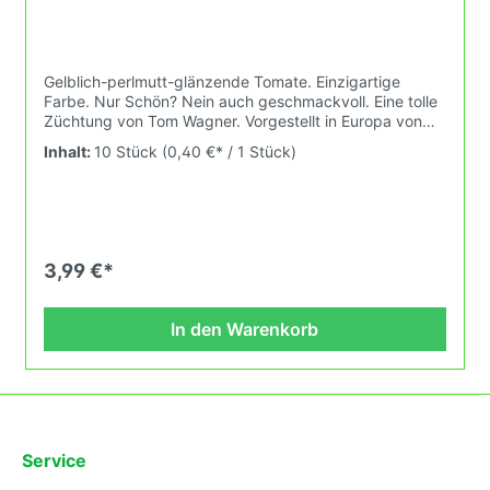
Gelblich-perlmutt-glänzende Tomate. Einzigartige
Farbe. Nur Schön? Nein auch geschmackvoll. Eine tolle
Züchtung von Tom Wagner. Vorgestellt in Europa von
K.Sahin aus Holland in 1998. Wuchshöhe: 2,0m Früchte:
Inhalt:
10 Stück
(0,40 €* / 1 Stück)
hellgelb, orange, perlmutt 100-300g Das
Tomatensaatgut wird ausdrücklich als Sammelobjekt
oder Zierpflanze verkauft. Keimtemperatur zwischen
25°C und 28°C konstant (Heizdecke). Durch unsere
Erhaltungszüchtung passen wir alte und neue
Tomatensorten den sich fortlaufend ändernden
3,99 €*
Wachstumsbedingungen nach den Grundsätzen des
Demeter Verbandes an. Damit wird die Tomatenvielfalt
gefördert die du in deinem Hausgarten, auf der Terasse
In den Warenkorb
oder auf dem Balkon erleben kannst.
Service