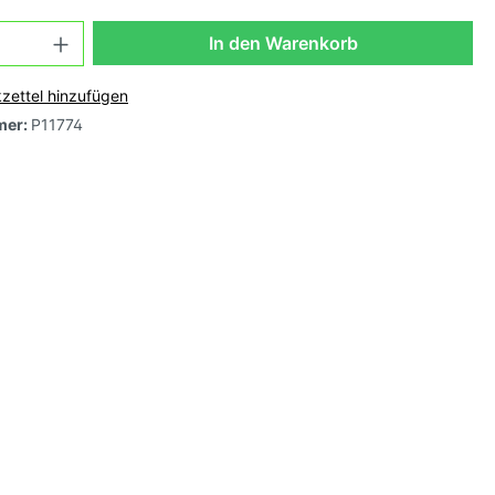
osa,
In den Warenkorb
zettel hinzufügen
mer:
P11774
e,
arbig-
-